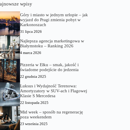
ajnowsze wpisy
Góry i miasto w jednym urlopie – jak
wyjazd do Pragi zmienia pobyt w
Karkonoszach
31 lipca 2026
Najlepsza agencja marketingowa w
Białymstoku – Ranking 2026
4 marca 2026
Pizzeria w Ełku – smak, jakość i
świadome podejście do jedzenia
22 grudnia 2025
Luksus i Wydajność Terenowa:
Amortyzatory w SUV-ach i Flagowej
Klasie S Mercedesa
22 listopada 2025
Mid week – sposób na regenerację
poza weekendem
23 września 2025