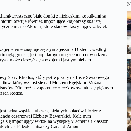
N
 charakterystyczne białe domki z niebieskimi kopułkami są
torini oferuje również imponujące krajobrazy skalistej
yczne miasto Akrotiri, które stanowi fascynujący zabytek
a jej terenie znajduje się słynna jaskinia Dikteon, według
itologią grecką, jest popularnym miejscem do odwiedzenia.
turysta może cieszyć się spokojem i jasnym niebem.
tkowy Stary Rhodos, który jest wpisany na Listę Światowego
nitów, który wznosi się nad Morzem Egejskim. Można
Mistrzów. Nie można zapomnieć o rozkoszowaniu się pięknym
ażach Rodos.
jest pełna wąskich uliczek, pięknych pałaców i fortec z
dencją cesarzowej Elżbiety Bawarskiej. Kolejnym
ga się imponujący widok na wysepkę Vlacherna i klasztor
kich jak Paleokastritsa czy Canal d’Amour.