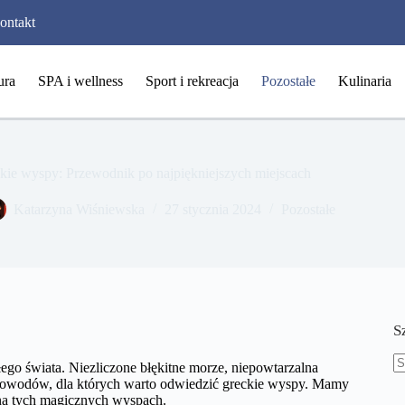
ontakt
ura
SPA i wellness
Sport i rekreacja
Pozostałe
Kulinaria
kie wyspy: Przewodnik po najpiękniejszych miejscach
Katarzyna Wiśniewska
27 stycznia 2024
Pozostałe
S
ego świata. Niezliczone błękitne morze, niepowtarzalna
B
 z powodów, dla których warto odwiedzić greckie wyspy. Mamy
w
 na tych magicznych wyspach.