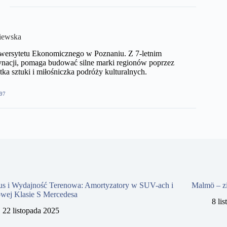
iewska
niwersytetu Ekonomicznego w Poznaniu. Z 7-letnim
nacji, pomaga budować silne marki regionów poprzez
ka sztuki i miłośniczka podróży kulturalnych.
97
us i Wydajność Terenowa: Amortyzatory w SUV-ach i
Malmö – z
owej Klasie S Mercedesa
8 li
22 listopada 2025