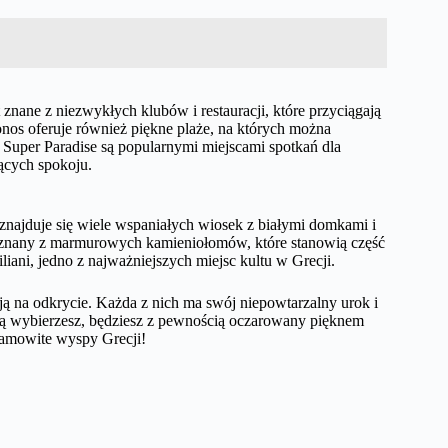
 znane z niezwykłych klubów i restauracji, które przyciągają
nos oferuje również piękne plaże, na których można
i Super Paradise są popularnymi miejscami spotkań dla
ących spokoju.
znajduje się wiele wspaniałych wiosek z białymi domkami i
eż znany z marmurowych kamieniołomów, które stanowią część
iliani, jedno z najważniejszych miejsc kultu w Grecji.
ają na odkrycie. Każda z nich ma swój niepowtarzalny urok i
rą wybierzesz, będziesz z pewnością oczarowany pięknem
esamowite wyspy Grecji!