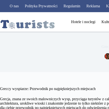
Przejdź
O nas
Polityka Prywatności
Regulamin
Reklama
K
do
treści
Hotele i noclegi
Kult
Grec
Greccy wyspiarze: Przewodnik po najpiękniejszych miejscach
Grecja, znana ze swoich malowniczych wysp, przyciąga turystów z cał
architektura, urokliwe wioski i znakomite jedzenie to tylko niektóre
dla ciebie przewodnik po najpiękniejszych miejscach do odwiedzenia