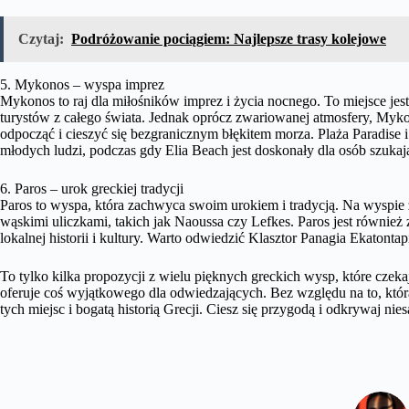
Czytaj:
Podróżowanie pociągiem: Najlepsze trasy kolejowe
5. Mykonos – wyspa imprez
Mykonos to raj dla miłośników imprez i życia nocnego. To miejsce jest
turystów z całego świata. Jednak oprócz zwariowanej atmosfery, Myko
odpocząć i cieszyć się bezgranicznym błękitem morza. Plaża Paradise 
młodych ludzi, podczas gdy Elia Beach jest doskonały dla osób szukaj
6. Paros – urok greckiej tradycji
Paros to wyspa, która zachwyca swoim urokiem i tradycją. Na wyspie 
wąskimi uliczkami, takich jak Naoussa czy Lefkes. Paros jest równi
lokalnej historii i kultury. Warto odwiedzić Klasztor Panagia Ekatontap
To tylko kilka propozycji z wielu pięknych greckich wysp, które czek
oferuje coś wyjątkowego dla odwiedzających. Bez względu na to, któ
tych miejsc i bogatą historią Grecji. Ciesz się przygodą i odkrywaj ni