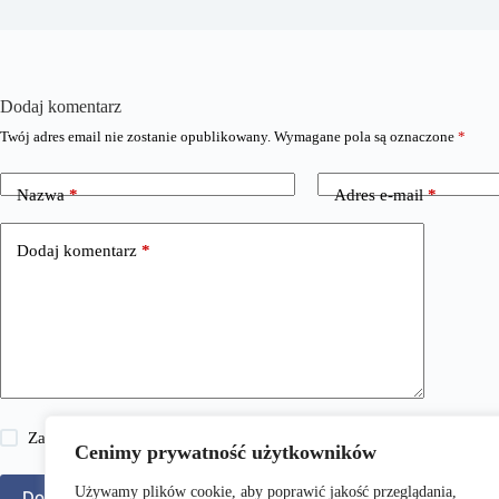
Dodaj komentarz
Twój adres email nie zostanie opublikowany.
Wymagane pola są oznaczone
*
Nazwa
*
Adres e-mail
*
Dodaj komentarz
*
Zapisz moje imię i nazwisko, adres e-mail i stronę internetową w 
Cenimy prywatność użytkowników
Używamy plików cookie, aby poprawić jakość przeglądania,
Dodaj komentarz