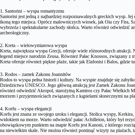
1. Santorini – wyspa romantyzmu
Santorini jest jedną z najbardziej rozpoznawalnych greckich wysp. Jej
ikoną tego miejsca. Oprócz malowniczych wiosek, jak Oia czy Fira, San
wybrzeża i spektakularne zachody słońca. Warto również odwiedzić ant
archeologiczny.
2. Kreta – wielowymiarowa wyspa
Kreta, największa wyspa Grecji, oferuje wiele różnorodnych atrakcji. N
legend miejsce narodzin Zeusa. Również Pałac Knossos, związany z m
Kreta oferuje również piękne plaże, takie jak Elafonisi i Balos, gdzie 
3. Rodos – zamek Zakonu Joannitów
Rodos to wyspa pełna historii i kultury. Na wyspie znajduje się zaby
Dziedzictwa UNESCO. Jego główną atrakcją jest Zamek Zakonu Joan
również odwiedzić Akropol, starożytną Kamiros czy Pałac Wielkich 
morzem i przyjemnościach związanych z kąpielami słonecznymi na pl
4. Korfu – wyspa elegancji
Korfu jest znana ze swojego uroku i elegancji. Stolica wyspy, Kerkira, 
widokiem na morze. Warto odwiedzić pałac Achilleion, który był rezy
obowiązkowym punktem na mapie Korfu jest Kanoni, z którego rozcią
na niewielkim skale. Nie można również pominąć wizyty na plażach, ta