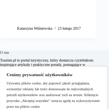
Katarzyna Wiśniewska
23 lutego 2017
O nas
​Tourists.pl to portal turystyczny, który dostarcza czytelnikom
inspirujące artykuły i praktyczne porady, pomagające w
planowaniu niezapomnianych podróży. Naszym celem jest
wspieranie pasjonatów turystyki w odkrywaniu nowych
Cenimy prywatność użytkowników
miejsc oraz kultur, dostarczając rzetelnych i aktualnych
informacji.
Używamy plików cookie, aby poprawić jakość przeglądania,
wyświetlać reklamy lub treści dostosowane do indywidualnych
potrzeb użytkowników oraz analizować ruch na stronie. Kliknięcie
przycisku „Akceptuj wszystkie” oznacza zgodę na wykorzystywanie
przez nas plików cookie.