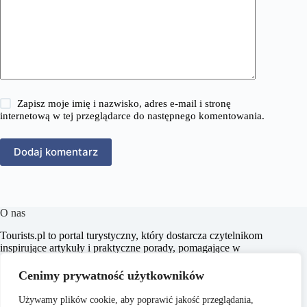
Zapisz moje imię i nazwisko, adres e-mail i stronę
internetową w tej przeglądarce do następnego komentowania.
Dodaj komentarz
O nas
​Tourists.pl to portal turystyczny, który dostarcza czytelnikom
inspirujące artykuły i praktyczne porady, pomagające w
planowaniu niezapomnianych podróży. Naszym celem jest
wspieranie pasjonatów turystyki w odkrywaniu nowych
Cenimy prywatność użytkowników
miejsc oraz kultur, dostarczając rzetelnych i aktualnych
informacji.
Używamy plików cookie, aby poprawić jakość przeglądania,