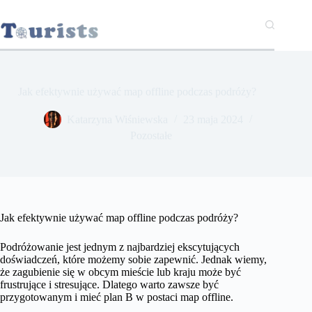
Przejdź
do
treści
Jak efektywnie używać map offline podczas podróży?
Katarzyna Wiśniewska
23 maja 2024
Pozostałe
Jak efektywnie używać map offline podczas podróży?
Podróżowanie jest jednym z najbardziej ekscytujących
doświadczeń, które możemy sobie zapewnić. Jednak wiemy,
że zagubienie się w obcym mieście lub kraju może być
frustrujące i stresujące. Dlatego warto zawsze być
przygotowanym i mieć plan B w postaci map offline.