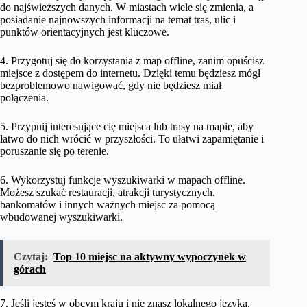
do najświeższych danych. W miastach wiele się zmienia, a
posiadanie najnowszych informacji na temat tras, ulic i
punktów orientacyjnych jest kluczowe.
4. Przygotuj się do korzystania z map offline, zanim opuścisz
miejsce z dostępem do internetu. Dzięki temu będziesz mógł
bezproblemowo nawigować, gdy nie będziesz miał
połączenia.
5. Przypnij interesujące cię miejsca lub trasy na mapie, aby
łatwo do nich wrócić w przyszłości. To ułatwi zapamiętanie i
poruszanie się po terenie.
6. Wykorzystuj funkcje wyszukiwarki w mapach offline.
Możesz szukać restauracji, atrakcji turystycznych,
bankomatów i innych ważnych miejsc za pomocą
wbudowanej wyszukiwarki.
Czytaj:
Top 10 miejsc na aktywny wypoczynek w
górach
7. Jeśli jesteś w obcym kraju i nie znasz lokalnego języka,