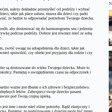
N
ećmi, należy dokładnie przemyśleć cel podróży i wybrać
ieci, takie jak place zabaw, muzea dla dzieci czy parki
ewnić, że będzie to odpowiadać potrzebom Twojego dziecka.
sposób, aby dostosować się do harmonogramu snu i jedzenia
zrywkę podczas podróży. Dobrze jest również mieć ze sobą
e.
, zwróć uwagę na udogodnienia dla dzieci, takie jak
nież sprawdzić, czy obiekt jest przyjazny dla rodzin i czy
, które są dostosowane do wieku Twojego dziecka. Może to
kolicy. Pamiętaj o uwzględnieniu czasu na odpoczynek i
ardzo ważne jest dbanie o ich zdrowie i bezpieczeństwo.
iezbędnych leków. Zabezpiecz swoje dziecko pasami
zawsze pod Twoją czujną opieką.
 jest inne i może mieć różne potrzeby. Bądź elastyczny i
iecka. Pamiętaj, że podróżowanie z dziećmi może być mniej