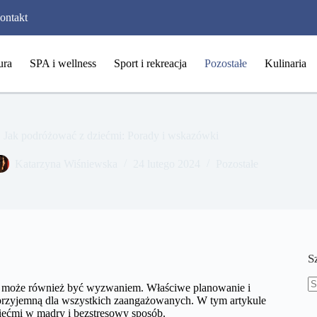
ontakt
ura
SPA i wellness
Sport i rekreacja
Pozostałe
Kulinaria
Jak podróżować z dziećmi: Porady i wskazówki
Katarzyna Wiśniewska
24 lutego 2024
Pozostałe
S
ale może również być wyzwaniem. Właściwe planowanie i
B
przyjemną dla wszystkich zaangażowanych. W tym artykule
w
ećmi w mądry i bezstresowy sposób.