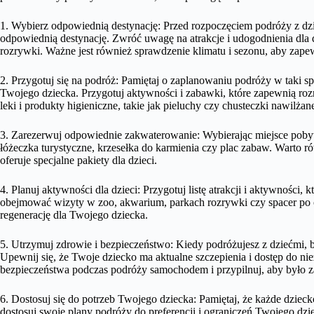
1. Wybierz odpowiednią destynację: Przed rozpoczęciem podróży z dzi
odpowiednią destynację. Zwróć uwagę na atrakcje i udogodnienia dla dz
rozrywki. Ważne jest również sprawdzenie klimatu i sezonu, aby zap
2. Przygotuj się na podróż: Pamiętaj o zaplanowaniu podróży w taki 
Twojego dziecka. Przygotuj aktywności i zabawki, które zapewnią ro
leki i produkty higieniczne, takie jak pieluchy czy chusteczki nawilżan
3. Zarezerwuj odpowiednie zakwaterowanie: Wybierając miejsce pobytu
łóżeczka turystyczne, krzesełka do karmienia czy plac zabaw. Warto rów
oferuje specjalne pakiety dla dzieci.
4. Planuj aktywności dla dzieci: Przygotuj listę atrakcji i aktywności
obejmować wizyty w zoo, akwarium, parkach rozrywki czy spacer po o
regenerację dla Twojego dziecka.
5. Utrzymuj zdrowie i bezpieczeństwo: Kiedy podróżujesz z dziećmi, b
Upewnij się, że Twoje dziecko ma aktualne szczepienia i dostęp do n
bezpieczeństwa podczas podróży samochodem i przypilnuj, aby było 
6. Dostosuj się do potrzeb Twojego dziecka: Pamiętaj, że każde dziecko
dostosuj swoje plany podróży do preferencji i ograniczeń Twojego dz