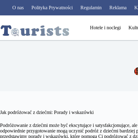
Przejdź
O nas
Polityka Prywatności
Regulamin
Reklama
K
do
treści
Hotele i noclegi
Kult
Jak podróżować z dziećmi: Porady i wskazówki
Podróżowanie z dziećmi może być ekscytujące i satysfakcjonujące, 
odpowiednie przygotowanie mogą uczynić podróż z dziećmi bardziej 
przedstawimy porady i wskazówki, które pomogą Ci podróżować z dzi