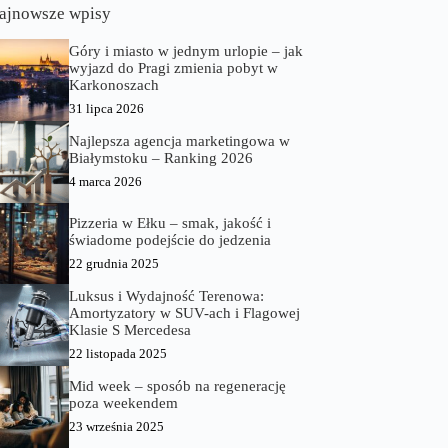
ajnowsze wpisy
Góry i miasto w jednym urlopie – jak
wyjazd do Pragi zmienia pobyt w
Karkonoszach
31 lipca 2026
Najlepsza agencja marketingowa w
Białymstoku – Ranking 2026
4 marca 2026
Pizzeria w Ełku – smak, jakość i
świadome podejście do jedzenia
22 grudnia 2025
Luksus i Wydajność Terenowa:
Amortyzatory w SUV-ach i Flagowej
Klasie S Mercedesa
22 listopada 2025
Mid week – sposób na regenerację
poza weekendem
23 września 2025