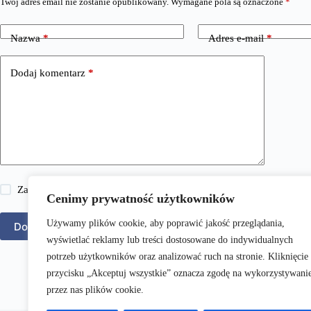
Twój adres email nie zostanie opublikowany.
Wymagane pola są oznaczone
*
Nazwa
*
Adres e-mail
*
Dodaj komentarz
*
Zapisz moje imię i nazwisko, adres e-mail i stronę internetową w 
Cenimy prywatność użytkowników
Używamy plików cookie, aby poprawić jakość przeglądania,
Dodaj komentarz
wyświetlać reklamy lub treści dostosowane do indywidualnych
potrzeb użytkowników oraz analizować ruch na stronie. Kliknięcie
przycisku „Akceptuj wszystkie” oznacza zgodę na wykorzystywani
przez nas plików cookie.