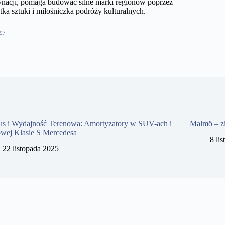
nacji, pomaga budować silne marki regionów poprzez
ka sztuki i miłośniczka podróży kulturalnych.
97
us i Wydajność Terenowa: Amortyzatory w SUV-ach i
Malmö – z
owej Klasie S Mercedesa
8 li
22 listopada 2025