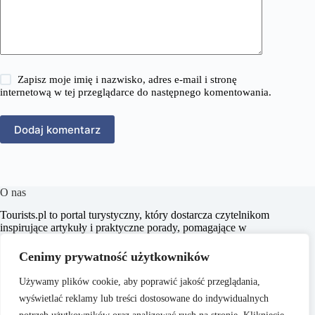
Zapisz moje imię i nazwisko, adres e-mail i stronę
internetową w tej przeglądarce do następnego komentowania.
Dodaj komentarz
O nas
​Tourists.pl to portal turystyczny, który dostarcza czytelnikom
inspirujące artykuły i praktyczne porady, pomagające w
planowaniu niezapomnianych podróży. Naszym celem jest
wspieranie pasjonatów turystyki w odkrywaniu nowych
Cenimy prywatność użytkowników
miejsc oraz kultur, dostarczając rzetelnych i aktualnych
informacji.
Używamy plików cookie, aby poprawić jakość przeglądania,
wyświetlać reklamy lub treści dostosowane do indywidualnych