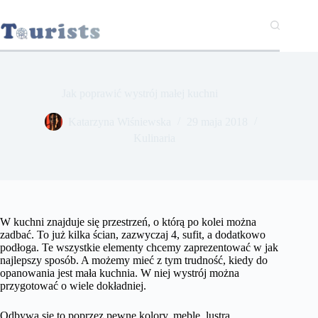
Przejdź
do
treści
Jak poprawić wystrój małej kuchni
Katarzyna Wiśniewska
29 maja 2018
Kulinaria
W kuchni znajduje się przestrzeń, o którą po kolei można
zadbać. To już kilka ścian, zazwyczaj 4, sufit, a dodatkowo
podłoga. Te wszystkie elementy chcemy zaprezentować w jak
najlepszy sposób. A możemy mieć z tym trudność, kiedy do
opanowania jest mała kuchnia. W niej wystrój można
przygotować o wiele dokładniej.
Odbywa się to poprzez pewne kolory, meble, lustra.