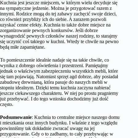
Kuchnia jest jeszcze miejscem, w którym wielu decyduje się
na sympatyczne jedzenie. Można je przygotować razem z
innymi. Rodzice mogą do tej zabawy zachęcić swoje dzieci,
co również przybliży ich do siebie. A zarazem pozwoli
uzyskać cenne efekty. Kuchnia to także dobre miejsce na
zorganizowanie pewnych konkursów. Jeśli dobrze
wynagrodzić pewnych członków naszej rodziny, to starajmy
się uczynić coś takiego w kuchni. Wtedy te chwile na pewno
będą miłe zapamiętane.
To pomieszczenie idealnie nadaje się na takie chwile, co
wynika z dobrego oświetlenia i przestrzeni. Pamiętajmy
jednak o właściwym zabezpieczeniu wszystkich mebli, które
się tam pojawiają. Natomiast sprzęt agd dobrze, aby posiadał
zabudowę drewnianą, która pasuje do naszych mebli w
stopniu idealnym. Dzięki temu kuchnia zaczyna nabierać
jeszcze ciekawszego charakteru. W niej po prostu pragniemy
już przebywać. I do tego wniosku dochodzimy już dość
często.
Podsumowanie
: Kuchnia to centralne miejsce naszego domu
i mieszkania oraz innych budynku. I właśnie z tego względu
powinniśmy tak dokładnie zwracać uwagę na jej
przygotowanie. Gdy o to zadbamy, to cały przebywając w