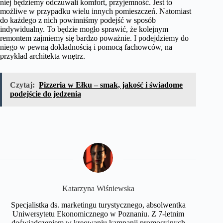
niej będziemy odczuwali komfort, przyjemność. Jest to
możliwe w przypadku wielu innych pomieszczeń. Natomiast
do każdego z nich powinniśmy podejść w sposób
indywidualny. To będzie mogło sprawić, że kolejnym
remontem zajmiemy się bardzo poważnie. I podejdziemy do
niego w pewną dokładnością i pomocą fachowców, na
przykład architekta wnętrz.
Czytaj:
Pizzeria w Ełku – smak, jakość i świadome
podejście do jedzenia
Katarzyna Wiśniewska
Specjalistka ds. marketingu turystycznego, absolwentka
Uniwersytetu Ekonomicznego w Poznaniu. Z 7-letnim
doświadczeniem w kreowaniu kampanii promocyjnych