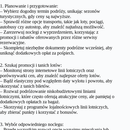
1. Planowanie i przygotowanie:
– Wybierz dogodny termin podróży, unikając sezonów
turystycznych, gdy ceny są najwyższe.
– Sprawdź różne opcje transportu, takie jak loty, pociągi,
autobusy czy autostop, aby znaleźć najtańszą możliwość.
– Zarezerwuj noclegi z wyprzedzeniem, korzystając z
promocji i rabatów oferowanych przez różne serwisy
rezerwacyjne.
– Skompletuj niezbędne dokumenty podróżne wcześniej, aby
uniknąć dodatkowych opłat za pośpiech.
2. Szukaj promocji i tanich lotów:
– Monitoruj strony internetowe linii lotniczych oraz
porównywarki cen, aby znaleźć najlepsze oferty lotów.
– Bądź elastyczny pod względem daty wylotu i powrotu, aby
skorzystać z tanich biletów.
– Rozważ podróżowanie niskobudżetowymi liniami
lotniczymi, które często oferują atrakcyjne ceny, ale pamiętaj o
dodatkowych opłatach za bagaż.
– Skorzystaj z programów lojalnościowych linii lotniczych,
aby zbierać punkty i korzystać z bonusów.
3. Wybór odpowiedniego noclegu:
– Przede wszystkim rozważ opcję wynajmu mieszkania lub