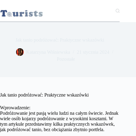
Przejdź
do
treści
Jak tanio podróżować: Praktyczne wskazówki
Katarzyna Wiśniewska
21 stycznia 2024
Pozostałe
Jak tanio podróżować: Praktyczne wskazówki
Wprowadzenie:
Podróżowanie jest pasją wielu ludzi na całym świecie. Jednak
wiele osób kojarzy podróżowanie z wysokimi kosztami. W
tym artykule przedstawimy kilka praktycznych wskazówek,
jak podróżować tanio, bez obciążania zbytnio portfela.