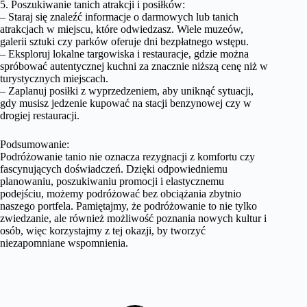
5. Poszukiwanie tanich atrakcji i posiłków:
– Staraj się znaleźć informacje o darmowych lub tanich
atrakcjach w miejscu, które odwiedzasz. Wiele muzeów,
galerii sztuki czy parków oferuje dni bezpłatnego wstępu.
– Eksploruj lokalne targowiska i restauracje, gdzie można
spróbować autentycznej kuchni za znacznie niższą cenę niż w
turystycznych miejscach.
– Zaplanuj posiłki z wyprzedzeniem, aby uniknąć sytuacji,
gdy musisz jedzenie kupować na stacji benzynowej czy w
drogiej restauracji.
Podsumowanie:
Podróżowanie tanio nie oznacza rezygnacji z komfortu czy
fascynujących doświadczeń. Dzięki odpowiedniemu
planowaniu, poszukiwaniu promocji i elastycznemu
podejściu, możemy podróżować bez obciążania zbytnio
naszego portfela. Pamiętajmy, że podróżowanie to nie tylko
zwiedzanie, ale również możliwość poznania nowych kultur i
osób, więc korzystajmy z tej okazji, by tworzyć
niezapomniane wspomnienia.