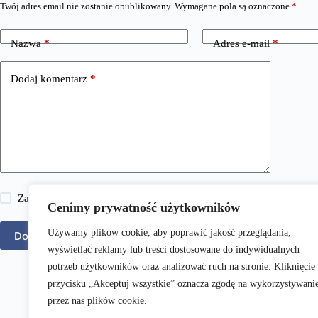
Twój adres email nie zostanie opublikowany.
Wymagane pola są oznaczone
*
Nazwa
*
Adres e-mail
*
Dodaj komentarz
*
Zapisz moje imię i nazwisko, adres e-mail i stronę internetową w 
Cenimy prywatność użytkowników
Używamy plików cookie, aby poprawić jakość przeglądania,
Dodaj komentarz
wyświetlać reklamy lub treści dostosowane do indywidualnych
potrzeb użytkowników oraz analizować ruch na stronie. Kliknięcie
przycisku „Akceptuj wszystkie” oznacza zgodę na wykorzystywani
przez nas plików cookie.