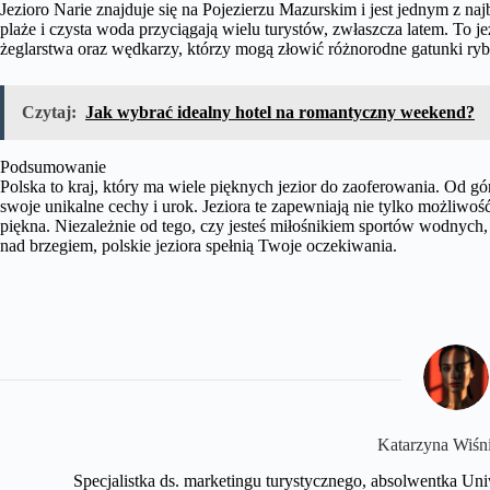
Jezioro Narie znajduje się na Pojezierzu Mazurskim i jest jednym z naj
plaże i czysta woda przyciągają wielu turystów, zwłaszcza latem. To 
żeglarstwa oraz wędkarzy, którzy mogą złowić różnorodne gatunki ryb
Czytaj:
Jak wybrać idealny hotel na romantyczny weekend?
Podsumowanie
Polska to kraj, który ma wiele pięknych jezior do zaoferowania. Od gó
swoje unikalne cechy i urok. Jeziora te zapewniają nie tylko możliwo
piękna. Niezależnie od tego, czy jesteś miłośnikiem sportów wodnych
nad brzegiem, polskie jeziora spełnią Twoje oczekiwania.
Katarzyna Wiśn
Specjalistka ds. marketingu turystycznego, absolwentka U