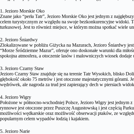
1. Jezioro Morskie Oko
Znane jako “perła Tatr”, Jezioro Morskie Oko jest jednym z najgłębszy
celem turystycznym ze względu na swoje bezkonkurencyjne widoki. To 
turkusowej. Jest to również miejsce, w którym można spotkać wiele un
2. Jezioro Śniardwy
Zlokalizowane w pobliżu Giżycka na Mazurach, Jezioro Śniardwy jest
“Morze Śródziemne Mazur”, oferuje ono doskonałe warunki dla miłoś
spokojna atmosfera, a otoczenie lasów i malowniczych wiosek dodaje 
3. Jezioro Czarny Staw
Jezioro Czarny Staw znajduje się na terenie Tatr Wysokich, blisko D
głębokość około 75 metrów i jest otoczone majestatycznymi górami. J
wędrówek, ale nagroda za trud jest zapierający dech w piersiach widok 
4. Jezioro Wigry
Położone w północno-wschodniej Polsce, Jezioro Wigry jest jednym z n
rynnowe jest otoczone przez Puszczę Augustowską i jest częścią Par
możliwości wędkarskie oraz możliwość obserwacji ptaków, ze względu 
popularnym celem wypadów łodzią i kajakiem.
5. Jezioro Narie