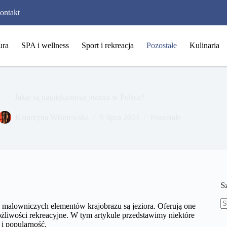
ontakt
ura
SPA i wellness
Sport i rekreacja
Pozostałe
Kulinaria
Jakie są najpiękniejsze jeziora w Polsce?
Katarzyna Wiśniewska
9 lipca 2024
Pozostałe
S
j malowniczych elementów krajobrazu są jeziora. Oferują one
B
możliwości rekreacyjne. W tym artykule przedstawimy niektóre
w
 i popularność.