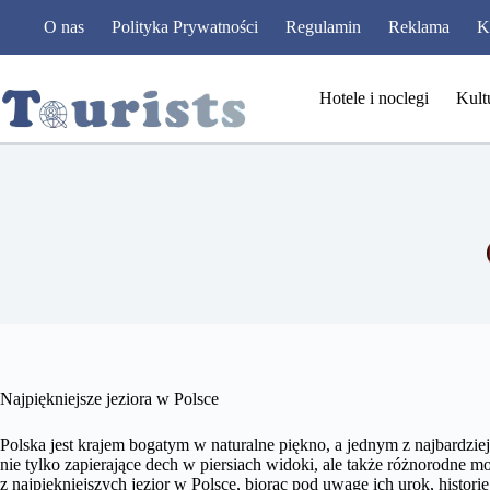
Przejdź
O nas
Polityka Prywatności
Regulamin
Reklama
K
do
treści
Hotele i noclegi
Kult
Najpiękniejsze jeziora w Polsce
Polska jest krajem bogatym w naturalne piękno, a jednym z najbardzie
nie tylko zapierające dech w piersiach widoki, ale także różnorodne 
z najpiękniejszych jezior w Polsce, biorąc pod uwagę ich urok, historię