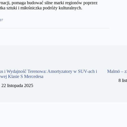
nacji, pomaga budować silne marki regionów poprzez
ka sztuki i miłośniczka podróży kulturalnych.
97
us i Wydajność Terenowa: Amortyzatory w SUV-ach i
Malmö – z
owej Klasie S Mercedesa
8 li
22 listopada 2025