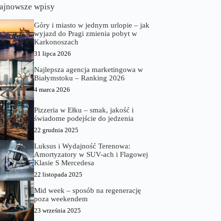
ajnowsze wpisy
Góry i miasto w jednym urlopie – jak
wyjazd do Pragi zmienia pobyt w
Karkonoszach
31 lipca 2026
Najlepsza agencja marketingowa w
Białymstoku – Ranking 2026
4 marca 2026
Pizzeria w Ełku – smak, jakość i
świadome podejście do jedzenia
22 grudnia 2025
Luksus i Wydajność Terenowa:
Amortyzatory w SUV-ach i Flagowej
Klasie S Mercedesa
22 listopada 2025
Mid week – sposób na regenerację
poza weekendem
23 września 2025