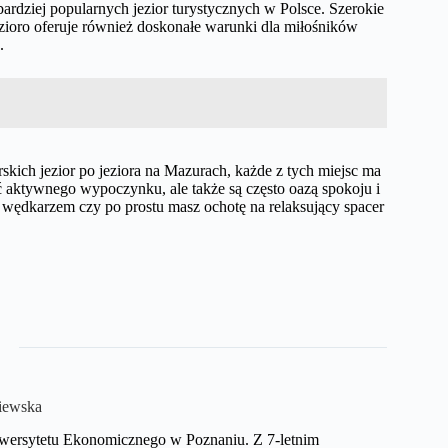
bardziej popularnych jezior turystycznych w Polsce. Szerokie
jezioro oferuje również doskonałe warunki dla miłośników
.
rskich jezior po jeziora na Mazurach, każde z tych miejsc ma
ść aktywnego wypoczynku, ale także są często oazą spokoju i
, wędkarzem czy po prostu masz ochotę na relaksujący spacer
iewska
niwersytetu Ekonomicznego w Poznaniu. Z 7-letnim