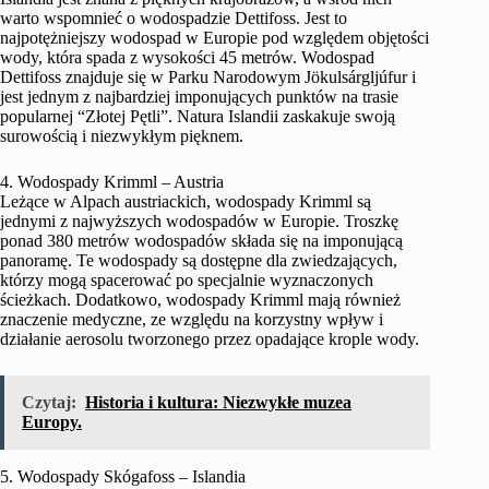
warto wspomnieć o wodospadzie Dettifoss. Jest to
najpotężniejszy wodospad w Europie pod względem objętości
wody, która spada z wysokości 45 metrów. Wodospad
Dettifoss znajduje się w Parku Narodowym Jökulsárgljúfur i
jest jednym z najbardziej imponujących punktów na trasie
popularnej “Złotej Pętli”. Natura Islandii zaskakuje swoją
surowością i niezwykłym pięknem.
4. Wodospady Krimml – Austria
Leżące w Alpach austriackich, wodospady Krimml są
jednymi z najwyższych wodospadów w Europie. Troszkę
ponad 380 metrów wodospadów składa się na imponującą
panoramę. Te wodospady są dostępne dla zwiedzających,
którzy mogą spacerować po specjalnie wyznaczonych
ścieżkach. Dodatkowo, wodospady Krimml mają również
znaczenie medyczne, ze względu na korzystny wpływ i
działanie aerosolu tworzonego przez opadające krople wody.
Czytaj:
Historia i kultura: Niezwykłe muzea
Europy.
5. Wodospady Skógafoss – Islandia