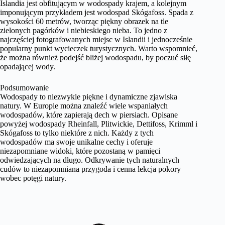
Islandia jest obfitującym w wodospady krajem, a kolejnym
imponującym przykładem jest wodospad Skógafoss. Spada z
wysokości 60 metrów, tworząc piękny obrazek na tle
zielonych pagórków i niebieskiego nieba. To jedno z
najczęściej fotografowanych miejsc w Islandii i jednocześnie
popularny punkt wycieczek turystycznych. Warto wspomnieć,
że można również podejść bliżej wodospadu, by poczuć siłę
opadającej wody.
Podsumowanie
Wodospady to niezwykle piękne i dynamiczne zjawiska
natury. W Europie można znaleźć wiele wspaniałych
wodospadów, które zapierają dech w piersiach. Opisane
powyżej wodospady Rheinfall, Plitwickie, Dettifoss, Krimml i
Skógafoss to tylko niektóre z nich. Każdy z tych
wodospadów ma swoje unikalne cechy i oferuje
niezapomniane widoki, które pozostaną w pamięci
odwiedzających na długo. Odkrywanie tych naturalnych
cudów to niezapomniana przygoda i cenna lekcja pokory
wobec potęgi natury.