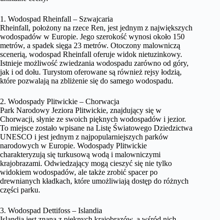
1. Wodospad Rheinfall – Szwajcaria
Rheinfall, położony na rzece Ren, jest jednym z największych
wodospadów w Europie. Jego szerokość wynosi około 150
metrów, a spadek sięga 23 metrów. Otoczony malowniczą
scenerią, wodospad Rheinfall oferuje widok nietuzinkowy.
Istnieje możliwość zwiedzania wodospadu zarówno od góry,
jak i od dołu. Turystom oferowane są również rejsy łodzią,
które pozwalają na zbliżenie się do samego wodospadu.
2. Wodospady Plitwickie – Chorwacja
Park Narodowy Jeziora Plitwickie, znajdujący się w
Chorwacji, słynie ze swoich pięknych wodospadów i jezior.
To miejsce zostało wpisane na Listę Światowego Dziedzictwa
UNESCO i jest jednym z najpopularniejszych parków
narodowych w Europie. Wodospady Plitwickie
charakteryzują się turkusową wodą i malowniczymi
krajobrazami. Odwiedzający mogą cieszyć się nie tylko
widokiem wodospadów, ale także zrobić spacer po
drewnianych kładkach, które umożliwiają dostęp do różnych
części parku.
3. Wodospad Dettifoss – Islandia
Islandia jest znana z pięknych krajobrazów, a wśród nich