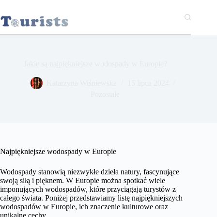
Przejdź
do
treści
Jakie są najpiękniejsze wodospady w Europie?
Katarzyna Wiśniewska
15 lipca 2024
Pozostałe
Najpiękniejsze wodospady w Europie
Wodospady stanowią niezwykłe dzieła natury, fascynujące
swoją siłą i pięknem. W Europie można spotkać wiele
imponujących wodospadów, które przyciągają turystów z
całego świata. Poniżej przedstawiamy listę najpiękniejszych
wodospadów w Europie, ich znaczenie kulturowe oraz
unikalne cechy.