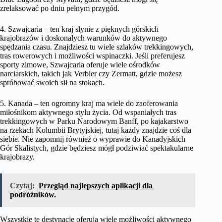
zrelaksować po dniu pełnym przygód.
4. Szwajcaria – ten kraj słynie z pięknych górskich
krajobrazów i doskonałych warunków do aktywnego
spędzania czasu. Znajdziesz tu wiele szlaków trekkingowych,
tras rowerowych i możliwości wspinaczki. Jeśli preferujesz
sporty zimowe, Szwajcaria oferuje wiele ośrodków
narciarskich, takich jak Verbier czy Zermatt, gdzie możesz
spróbować swoich sił na stokach.
5. Kanada – ten ogromny kraj ma wiele do zaoferowania
miłośnikom aktywnego stylu życia. Od wspaniałych tras
trekkingowych w Parku Narodowym Banff, po kajakarstwo
na rzekach Kolumbii Brytyjskiej, tutaj każdy znajdzie coś dla
siebie. Nie zapomnij również o wyprawie do Kanadyjskich
Gór Skalistych, gdzie będziesz mógł podziwiać spektakularne
krajobrazy.
Czytaj:
Przegląd najlepszych aplikacji dla
podróżników.
Wszystkie te destynacje oferują wiele możliwości aktywnego