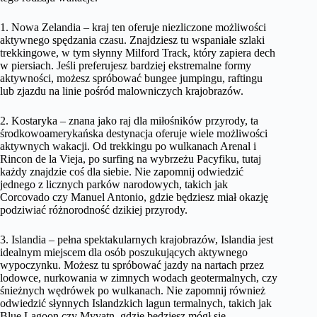
1. Nowa Zelandia – kraj ten oferuje niezliczone możliwości
aktywnego spędzania czasu. Znajdziesz tu wspaniałe szlaki
trekkingowe, w tym słynny Milford Track, który zapiera dech
w piersiach. Jeśli preferujesz bardziej ekstremalne formy
aktywności, możesz spróbować bungee jumpingu, raftingu
lub zjazdu na linie pośród malowniczych krajobrazów.
2. Kostaryka – znana jako raj dla miłośników przyrody, ta
środkowoamerykańska destynacja oferuje wiele możliwości
aktywnych wakacji. Od trekkingu po wulkanach Arenal i
Rincon de la Vieja, po surfing na wybrzeżu Pacyfiku, tutaj
każdy znajdzie coś dla siebie. Nie zapomnij odwiedzić
jednego z licznych parków narodowych, takich jak
Corcovado czy Manuel Antonio, gdzie będziesz miał okazję
podziwiać różnorodność dzikiej przyrody.
3. Islandia – pełna spektakularnych krajobrazów, Islandia jest
idealnym miejscem dla osób poszukujących aktywnego
wypoczynku. Możesz tu spróbować jazdy na nartach przez
lodowce, nurkowania w zimnych wodach geotermalnych, czy
śnieżnych wędrówek po wulkanach. Nie zapomnij również
odwiedzić słynnych Islandzkich lagun termalnych, takich jak
Blue Lagoon czy Myvatn, gdzie będziesz mógł się