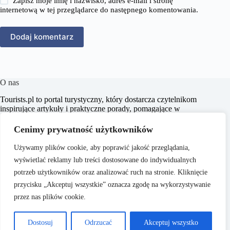
Zapisz moje imię i nazwisko, adres e-mail i stronę
internetową w tej przeglądarce do następnego komentowania.
Dodaj komentarz
O nas
​Tourists.pl to portal turystyczny, który dostarcza czytelnikom
inspirujące artykuły i praktyczne porady, pomagające w
planowaniu niezapomnianych podróży. Naszym celem jest
wspieranie pasjonatów turystyki w odkrywaniu nowych
Cenimy prywatność użytkowników
miejsc oraz kultur, dostarczając rzetelnych i aktualnych
informacji.
Używamy plików cookie, aby poprawić jakość przeglądania,
wyświetlać reklamy lub treści dostosowane do indywidualnych
potrzeb użytkowników oraz analizować ruch na stronie. Kliknięcie
przycisku „Akceptuj wszystkie” oznacza zgodę na wykorzystywanie
przez nas plików cookie.
O nas
Copyright © 2026 -
Polityka Prywatności
Dostosuj
Odrzucać
Akceptuj wszystko