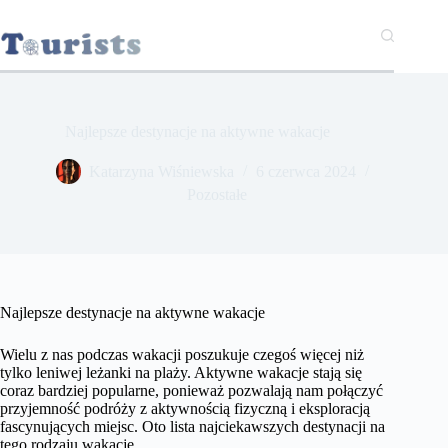
Przejdź
do
treści
Najlepsze destynacje na aktywne wakacje
Katarzyna Wiśniewska
6 czerwca 2024
Pozostałe
Najlepsze destynacje na aktywne wakacje
Wielu z nas podczas wakacji poszukuje czegoś więcej niż
tylko leniwej leżanki na plaży. Aktywne wakacje stają się
coraz bardziej popularne, ponieważ pozwalają nam połączyć
przyjemność podróży z aktywnością fizyczną i eksploracją
fascynujących miejsc. Oto lista najciekawszych destynacji na
tego rodzaju wakacje.