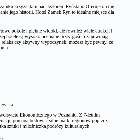
 zamku krzyżackim nad Jeziorem Ryńskim. Oferuje on nie
nie jego historii. Hotel Zamek Ryn to idealne miejsce dla
owe pokoje i piękne widoki, ale również wiele atrakcji i
j hotele są wysoko oceniane przez gości i zapewniają
owy relaks czy aktywny wypoczynek, możesz być pewny, że
ania.
iewska
niwersytetu Ekonomicznego w Poznaniu. Z 7-letnim
nacji, pomaga budować silne marki regionów poprzez
ka sztuki i miłośniczka podróży kulturalnych.
97