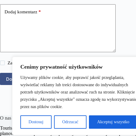
Dodaj komentarz
*
Zapisz moje imię i nazwisko, adres e-mail i stronę internetową w 
Cenimy prywatność użytkowników
Używamy plików cookie, aby poprawić jakość przeglądania,
Dodaj komentarz
wyświetlać reklamy lub treści dostosowane do indywidualnych
potrzeb użytkowników oraz analizować ruch na stronie. Kliknięcie
przycisku „Akceptuj wszystkie” oznacza zgodę na wykorzystywani
przez nas plików cookie.
O nas
Dostosuj
Odrzucać
Akceptuj wszystko
​Tourists.pl to portal turystyczny, który dostarcza czytelnikom inspiru
planowaniu niezapomnianych podróży. Naszym celem jest wspieranie