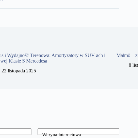
us i Wydajność Terenowa: Amortyzatory w SUV-ach i
Malmö – z
owej Klasie S Mercedesa
8 li
22 listopada 2025
Witryna internetowa