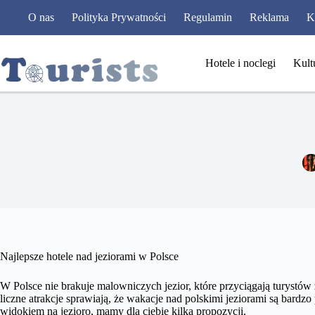
Przejdź
O nas
Polityka Prywatności
Regulamin
Reklama
K
do
treści
Hotele i noclegi
Kult
Najlepsze hotele nad jeziorami w Polsce
W Polsce nie brakuje malowniczych jezior, które przyciągają turystów z
liczne atrakcje sprawiają, że wakacje nad polskimi jeziorami są bardzo
widokiem na jezioro, mamy dla ciebie kilka propozycji.