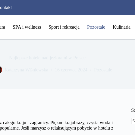
ontakt
ura
SPA i wellness
Sport i rekreacja
Pozostałe
Kulinaria
Najlepsze hotele nad jeziorami w Polsce
Katarzyna Wiśniewska
16 czerwca 2024
Pozostałe
S
 całego kraju i zagranicy. Piękne krajobrazy, czysta woda i
B
 popularne. Jeśli marzysz o relaksującym pobycie w hotelu z
w