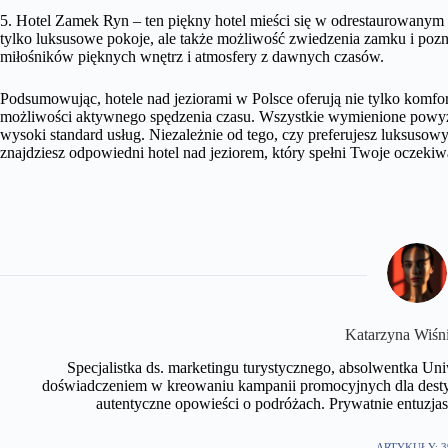
5. Hotel Zamek Ryn – ten piękny hotel mieści się w odrestaurowanym
tylko luksusowe pokoje, ale także możliwość zwiedzenia zamku i pozna
miłośników pięknych wnętrz i atmosfery z dawnych czasów.
Podsumowując, hotele nad jeziorami w Polsce oferują nie tylko komfort
możliwości aktywnego spędzenia czasu. Wszystkie wymienione powyże
wysoki standard usług. Niezależnie od tego, czy preferujesz luksus
znajdziesz odpowiedni hotel nad jeziorem, który spełni Twoje oczekiw
Katarzyna Wiśn
Specjalistka ds. marketingu turystycznego, absolwentka U
doświadczeniem w kreowaniu kampanii promocyjnych dla desty
autentyczne opowieści o podróżach. Prywatnie entuzjast
ARTYKUŁY: 3