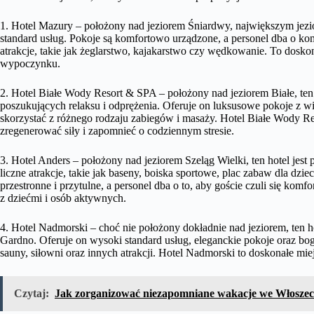
1. Hotel Mazury – położony nad jeziorem Śniardwy, największym jezio
standard usług. Pokoje są komfortowo urządzone, a personel dba o ko
atrakcje, takie jak żeglarstwo, kajakarstwo czy wędkowanie. To dosk
wypoczynku.
2. Hotel Białe Wody Resort & SPA – położony nad jeziorem Białe, ten
poszukujących relaksu i odprężenia. Oferuje on luksusowe pokoje z wi
skorzystać z różnego rodzaju zabiegów i masaży. Hotel Białe Wody Re
zregenerować siły i zapomnieć o codziennym stresie.
3. Hotel Anders – położony nad jeziorem Szeląg Wielki, ten hotel jes
liczne atrakcje, takie jak baseny, boiska sportowe, plac zabaw dla d
przestronne i przytulne, a personel dba o to, aby goście czuli się ko
z dziećmi i osób aktywnych.
4. Hotel Nadmorski – choć nie położony dokładnie nad jeziorem, ten h
Gardno. Oferuje on wysoki standard usług, eleganckie pokoje oraz bog
sauny, siłowni oraz innych atrakcji. Hotel Nadmorski to doskonałe mi
Czytaj:
Jak zorganizować niezapomniane wakacje we Włosze