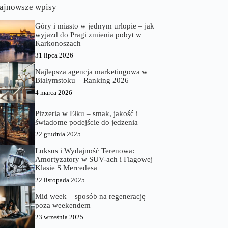
ajnowsze wpisy
Góry i miasto w jednym urlopie – jak
wyjazd do Pragi zmienia pobyt w
Karkonoszach
31 lipca 2026
Najlepsza agencja marketingowa w
Białymstoku – Ranking 2026
4 marca 2026
Pizzeria w Ełku – smak, jakość i
świadome podejście do jedzenia
22 grudnia 2025
Luksus i Wydajność Terenowa:
Amortyzatory w SUV-ach i Flagowej
Klasie S Mercedesa
22 listopada 2025
Mid week – sposób na regenerację
poza weekendem
23 września 2025