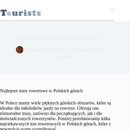
Przejdź
do
treści
Najlepsze trasy rowerowe w Polskich górach.
Katarzyna Wiśniewska
1 kwietnia 2024
Pozostałe
Najlepsze trasy rowerowe w Polskich górach
W Polsce mamy wiele pięknych górskich obszarów, które są
idealne dla miłośników jazdy na rowerze. Oferują one
różnorodne trasy, zarówno dla początkujących, jak i dla
doświadczonych rowerzystów. Poniżej przedstawiamy kilka
najciekawszych tras rowerowych w Polskich górach, które z
pewnością warto wypróbować.