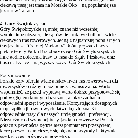
ciekawą trasą jest trasa na Morskie Oko – najpopularniejsze
jezioro w Tatrach.
4. Góry Świętokrzyskie
Góry Świętokrzyskie są mniej znane niż wcześniej
wymienione obszary, ale są równie urokliwe i oferują wiele
ciekawych tras rowerowych. Jedną z najbardziej popularnych
tras jest trasa “Czarnej Madonny”, która prowadzi przez
piękne tereny Parku Krajobrazowego Gór Świętokrzyskich.
Inne godne polecenia trasy to trasa do Skały Pieskowa oraz
trasa na Łysicę – najwyższy szczyt Gór Świętokrzyskich.
Podsumowanie
Polskie góry oferują wiele atrakcyjnych tras rowerowych dla
rowerzystów o różnym poziomie zaawansowania. Warto
wspomnieć, że przed wyprawą warto dobrze przygotować się
pod względem kondycji fizycznej, a także zadbać o
odpowiedni sprzęt i wyposażenie. Korzystając z dostępnych
map i aplikacji rowerowych, łatwo będzie znaleźć
odpowiednie trasy dla naszych umiejętności i preferencji.
Niezależnie od wybranej trasy, jazda na rowerze w Polskich
górach z pewnością będzie niezapomnianym przeżyciem,
które pozwoli nam cieszyć się pięknem przyrody i aktywnie
spędzić czas na świeżym powietrzu.