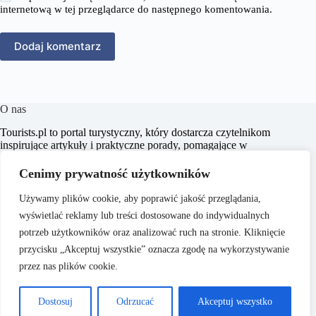
internetową w tej przeglądarce do następnego komentowania.
Dodaj komentarz
O nas
​Tourists.pl to portal turystyczny, który dostarcza czytelnikom
inspirujące artykuły i praktyczne porady, pomagające w
planowaniu niezapomnianych podróży. Naszym celem jest
wspieranie pasjonatów turystyki w odkrywaniu nowych
Cenimy prywatność użytkowników
miejsc oraz kultur, dostarczając rzetelnych i aktualnych
informacji.
Używamy plików cookie, aby poprawić jakość przeglądania,
wyświetlać reklamy lub treści dostosowane do indywidualnych
potrzeb użytkowników oraz analizować ruch na stronie. Kliknięcie
przycisku „Akceptuj wszystkie” oznacza zgodę na wykorzystywanie
przez nas plików cookie.
O nas
Copyright © 2026 -
Polityka Prywatności
Dostosuj
Odrzucać
Akceptuj wszystko
Tourists.pl
Regulamin