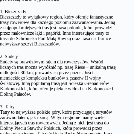
1. Bieszczady
Bieszczady to wyjątkowy region, który oferuje fantastyczne
trasy rowerowe dla każdego poziomu zaawansowania. Jedną
z najpopularniejszych tras jest trasa połonin, która prowadzi
przez malownicze łąki i pagórki. Inne interesujące trasy to
trasa do Schroniska Pod Małą Rawką oraz trasa na Tarnicę –
najwyższy szczyt Bieszczadów.
2. Sudety
Sudety są prawdziwym rajem dla rowerzystów. Wśród
licznych tras można wyróżnić np. trasę Riese – unikalną trasę
o długości 30 km, prowadzącą przez pozostałości
niemieckiego kompleksu bunkrów z czasów II wojny
światowej. Inną popularną trasą jest Ścieżka Grenadierów
Karkonoskich, która oferuje piękne widoki na Karkonosze i
Dolinę Pałaców.
3. Tatry
Tatry to najwyższe polskie góry, które przyciągają turystów
zarówno latem, jak i zimą. W tym regionie mamy wiele
interesujących tras rowerowych. Jedną z nich jest trasa do
Doliny Pieciu Stawów Polskich, która prowadzi przez
malownicze tereny Tatrzańskiego Parku Narodowego. Inną