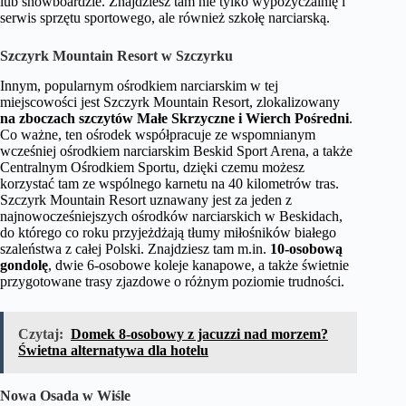
lub snowboardzie. Znajdziesz tam nie tylko wypożyczalnię i
serwis sprzętu sportowego, ale również szkołę narciarską.
Szczyrk Mountain Resort w Szczyrku
Innym, popularnym ośrodkiem narciarskim w tej
miejscowości jest Szczyrk Mountain Resort, zlokalizowany
na zboczach szczytów Małe Skrzyczne i Wierch Pośredni
.
Co ważne, ten ośrodek współpracuje ze wspomnianym
wcześniej ośrodkiem narciarskim Beskid Sport Arena, a także
Centralnym Ośrodkiem Sportu, dzięki czemu możesz
korzystać tam ze wspólnego karnetu na 40 kilometrów tras.
Szczyrk Mountain Resort uznawany jest za jeden z
najnowocześniejszych ośrodków narciarskich w Beskidach,
do którego co roku przyjeżdżają tłumy miłośników białego
szaleństwa z całej Polski. Znajdziesz tam m.in.
10-osobową
gondolę
, dwie 6-osobowe koleje kanapowe, a także świetnie
przygotowane trasy zjazdowe o różnym poziomie trudności.
Czytaj:
Domek 8-osobowy z jacuzzi nad morzem?
Świetna alternatywa dla hotelu
Nowa Osada w Wiśle