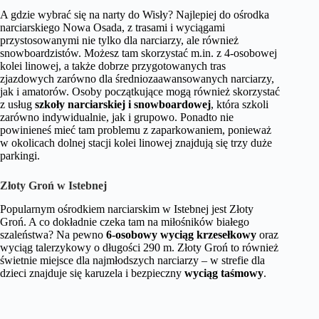
A gdzie wybrać się na narty do Wisły? Najlepiej do ośrodka
narciarskiego Nowa Osada, z trasami i wyciągami
przystosowanymi nie tylko dla narciarzy, ale również
snowboardzistów. Możesz tam skorzystać m.in. z 4-osobowej
kolei linowej, a także dobrze przygotowanych tras
zjazdowych zarówno dla średniozaawansowanych narciarzy,
jak i amatorów. Osoby początkujące mogą również skorzystać
z usług
szkoły narciarskiej i snowboardowej
, która szkoli
zarówno indywidualnie, jak i grupowo. Ponadto nie
powinieneś mieć tam problemu z zaparkowaniem, ponieważ
w okolicach dolnej stacji kolei linowej znajdują się trzy duże
parkingi.
Złoty Groń w Istebnej
Popularnym ośrodkiem narciarskim w Istebnej jest Złoty
Groń. A co dokładnie czeka tam na miłośników białego
szaleństwa? Na pewno
6-osobowy wyciąg krzesełkowy
oraz
wyciąg talerzykowy o długości 290 m. Złoty Groń to również
świetnie miejsce dla najmłodszych narciarzy – w strefie dla
dzieci znajduje się karuzela i bezpieczny
wyciąg taśmowy
.