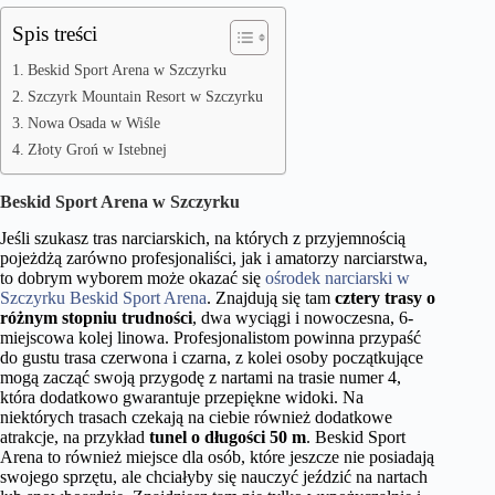
Spis treści
Beskid Sport Arena w Szczyrku
Szczyrk Mountain Resort w Szczyrku
Nowa Osada w Wiśle
Złoty Groń w Istebnej
Beskid Sport Arena w Szczyrku
Jeśli szukasz tras narciarskich, na których z przyjemnością
pojeżdżą zarówno profesjonaliści, jak i amatorzy narciarstwa,
to dobrym wyborem może okazać się
ośrodek narciarski w
Szczyrku Beskid Sport Arena
. Znajdują się tam
cztery trasy o
różnym stopniu trudności
, dwa wyciągi i nowoczesna, 6-
miejscowa kolej linowa. Profesjonalistom powinna przypaść
do gustu trasa czerwona i czarna, z kolei osoby początkujące
mogą zacząć swoją przygodę z nartami na trasie numer 4,
która dodatkowo gwarantuje przepiękne widoki. Na
niektórych trasach czekają na ciebie również dodatkowe
atrakcje, na przykład
tunel o długości 50 m
. Beskid Sport
Arena to również miejsce dla osób, które jeszcze nie posiadają
swojego sprzętu, ale chciałyby się nauczyć jeździć na nartach