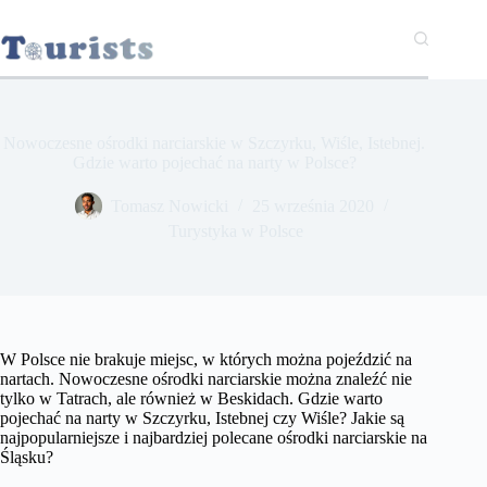
Przejdź
do
treści
Nowoczesne ośrodki narciarskie w Szczyrku, Wiśle, Istebnej.
Gdzie warto pojechać na narty w Polsce?
Tomasz Nowicki
25 września 2020
Turystyka w Polsce
W Polsce nie brakuje miejsc, w których można pojeździć na
nartach. Nowoczesne ośrodki narciarskie można znaleźć nie
tylko w Tatrach, ale również w Beskidach. Gdzie warto
pojechać na narty w Szczyrku, Istebnej czy Wiśle? Jakie są
najpopularniejsze i najbardziej polecane ośrodki narciarskie na
Śląsku?