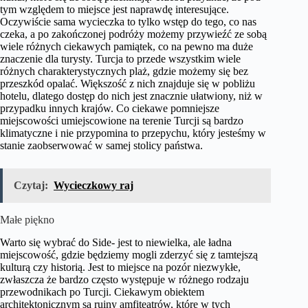
tym względem to miejsce jest naprawdę interesujące.
Oczywiście sama wycieczka to tylko wstęp do tego, co nas
czeka, a po zakończonej podróży możemy przywieźć ze sobą
wiele różnych ciekawych pamiątek, co na pewno ma duże
znaczenie dla turysty. Turcja to przede wszystkim wiele
różnych charakterystycznych plaż, gdzie możemy się bez
przeszkód opalać. Większość z nich znajduje się w pobliżu
hotelu, dlatego dostęp do nich jest znacznie ułatwiony, niż w
przypadku innych krajów. Co ciekawe pomniejsze
miejscowości umiejscowione na terenie Turcji są bardzo
klimatyczne i nie przypomina to przepychu, który jesteśmy w
stanie zaobserwować w samej stolicy państwa.
Czytaj:
Wycieczkowy raj
Małe piękno
Warto się wybrać do Side- jest to niewielka, ale ładna
miejscowość, gdzie będziemy mogli zderzyć się z tamtejszą
kulturą czy historią. Jest to miejsce na pozór niezwykłe,
zwłaszcza że bardzo często występuje w różnego rodzaju
przewodnikach po Turcji. Ciekawym obiektem
architektonicznym są ruiny amfiteatrów, które w tych