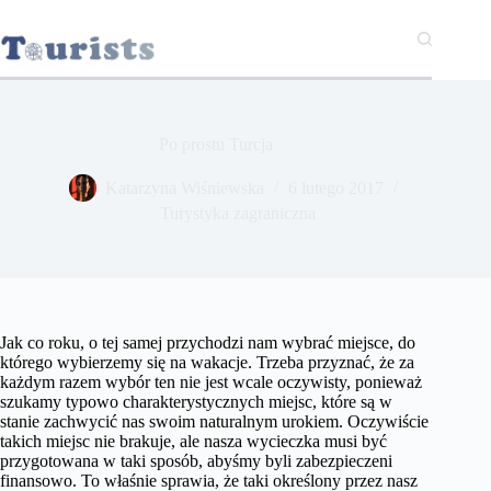
Przejdź
do
treści
Po prostu Turcja
Katarzyna Wiśniewska
6 lutego 2017
Turystyka zagraniczna
Jak co roku, o tej samej przychodzi nam wybrać miejsce, do
którego wybierzemy się na wakacje. Trzeba przyznać, że za
każdym razem wybór ten nie jest wcale oczywisty, ponieważ
szukamy typowo charakterystycznych miejsc, które są w
stanie zachwycić nas swoim naturalnym urokiem. Oczywiście
takich miejsc nie brakuje, ale nasza wycieczka musi być
przygotowana w taki sposób, abyśmy byli zabezpieczeni
finansowo. To właśnie sprawia, że taki określony przez nasz