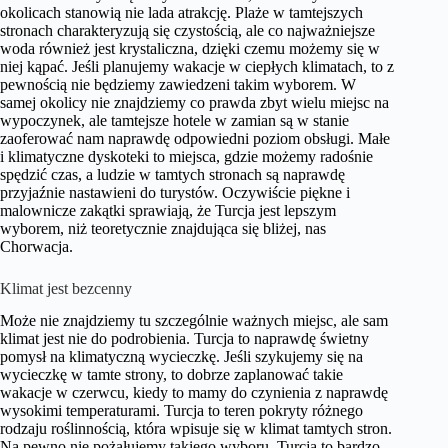
okolicach stanowią nie lada atrakcję. Plaże w tamtejszych
stronach charakteryzują się czystością, ale co najważniejsze
woda również jest krystaliczna, dzięki czemu możemy się w
niej kąpać. Jeśli planujemy wakacje w ciepłych klimatach, to z
pewnością nie będziemy zawiedzeni takim wyborem. W
samej okolicy nie znajdziemy co prawda zbyt wielu miejsc na
wypoczynek, ale tamtejsze hotele w zamian są w stanie
zaoferować nam naprawdę odpowiedni poziom obsługi. Małe
i klimatyczne dyskoteki to miejsca, gdzie możemy radośnie
spędzić czas, a ludzie w tamtych stronach są naprawdę
przyjaźnie nastawieni do turystów. Oczywiście piękne i
malownicze zakątki sprawiają, że Turcja jest lepszym
wyborem, niż teoretycznie znajdująca się bliżej, nas
Chorwacja.
Klimat jest bezcenny
Może nie znajdziemy tu szczególnie ważnych miejsc, ale sam
klimat jest nie do podrobienia. Turcja to naprawdę świetny
pomysł na klimatyczną wycieczkę. Jeśli szykujemy się na
wycieczkę w tamte strony, to dobrze zaplanować takie
wakacje w czerwcu, kiedy to mamy do czynienia z naprawdę
wysokimi temperaturami. Turcja to teren pokryty różnego
rodzaju roślinnością, która wpisuje się w klimat tamtych stron.
Na pewno nie pożałujemy takiego wyboru. Turcja to bardzo