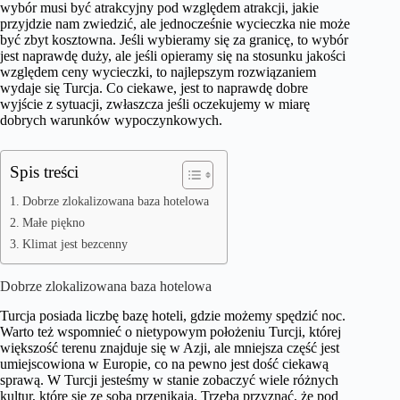
wybór musi być atrakcyjny pod względem atrakcji, jakie
przyjdzie nam zwiedzić, ale jednocześnie wycieczka nie może
być zbyt kosztowna. Jeśli wybieramy się za granicę, to wybór
jest naprawdę duży, ale jeśli opieramy się na stosunku jakości
względem ceny wycieczki, to najlepszym rozwiązaniem
wydaje się Turcja. Co ciekawe, jest to naprawdę dobre
wyjście z sytuacji, zwłaszcza jeśli oczekujemy w miarę
dobrych warunków wypoczynkowych.
Spis treści
Dobrze zlokalizowana baza hotelowa
Małe piękno
Klimat jest bezcenny
Dobrze zlokalizowana baza hotelowa
Turcja posiada liczbę bazę hoteli, gdzie możemy spędzić noc.
Warto też wspomnieć o nietypowym położeniu Turcji, której
większość terenu znajduje się w Azji, ale mniejsza część jest
umiejscowiona w Europie, co na pewno jest dość ciekawą
sprawą. W Turcji jesteśmy w stanie zobaczyć wiele różnych
kultur, które się ze sobą przenikają. Trzeba przyznać, że pod