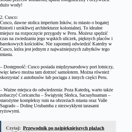
dużo wody!
2. Cusco:
Cusco, dawne stolica imperium Inków, to miasto o bogatej
historii i urokliwej architekturze kolonialnej. To idealne
miejsce na rozpoczęcie przygody w Peru. Możesz spędzić
czas na zwiedzaniu jego wąskich uliczek, pięknych placów i
barokowych kościołów. Nie zapomnij odwiedzić Katedry w
Cusco, która jest jednym z najważniejszych zabytków tego
miasta.
– Dostępność: Cusco posiada międzynarodowy port lotniczy,
więc łatwo można tam dotrzeć samolotem. Można również
skorzystać z autobusów lub pociągu z innych części Peru.
– Ważne miejsca do odwiedzenia: Poza Katedrą, warto także
zobaczyć Coricancha – Świątynię Słońca, Sacsayhuaman –
starożytne kompleksy ruin na obrzeżach miasta oraz Valle
Sagrado – Dolinę Urubamba z niezwykłymi tarasami
ryżowymi.
Czytaj:
Przewodnik po najpiękniejszych plażach