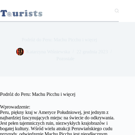
Przejdź
do
treści
Podróż do Peru: Machu Picchu i więcej
Katarzyna Wiśniewska
22 grudnia 2023
Pozostałe
Podróż do Peru: Machu Picchu i więcej
Wprowadzenie:
Peru, piękny kraj w Ameryce Południowej, jest jednym z
najbardziej fascynujących miejsc na świecie do odkrywania.
Jest pełen tajemniczych ruin, niezwykłych krajobrazów i
bogatej kultury. Wśród wielu atrakcji Peruwiańskiego cudu
przyrody, odwiedzenie Machu Picchu jest nieodłącznym