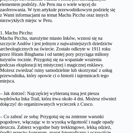
elementem podróży. Ale Peru ma o wiele więcej do
zaoferowania. W tym artykule przewodnikowym podzielę się
z Wami informacjami na temat Machu Picchu oraz innych
niezwykłych miejsc w Peru.
1. Machu Picchu:
Machu Picchu, starożytne miasto Inków, wznosi się na
szczycie Andów i jest jednym z najważniejszych dziedzictw
archeologicznych na świecie. Zostało odkryte w 1911 roku
przez Hiram Binghama i od tamtej pory przyciąga miliony
turystów rocznie. Przygotuj się na wspaniałe wrażenia
podczas eksploracji tej mistycznej i magicznej enklawy.
Możesz zwiedzać ruiny samodzielnie lub skorzystać z usług
przewodnika, który opowie ci o historii i tajemnicach tego
miejsca.
– Jak dotrzeć: Najczęściej wybieraną trasą jest piesza
wędrówka Inka Trail, która trwa około 4 dni. Możesz również
dołączyć do organizowanych wycieczek z Cusco.
– Co zabrać ze sobą: Przygotuj się na zmienne warunki
pogodowe, włączając w to wysoką wilgotność i nagłe opady
deszczu. Zabierz wygodne buty trekkingowe, lekką odzież,
środki przeciw komarom, aparat fotograficzny i oczywiście