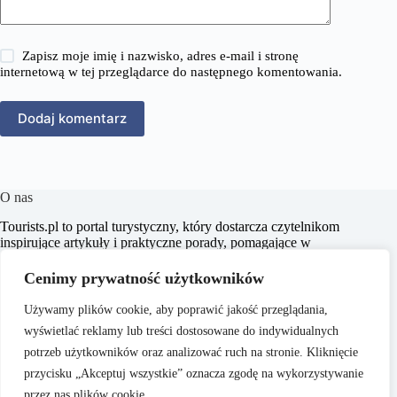
Zapisz moje imię i nazwisko, adres e-mail i stronę
internetową w tej przeglądarce do następnego komentowania.
Dodaj komentarz
O nas
​Tourists.pl to portal turystyczny, który dostarcza czytelnikom
inspirujące artykuły i praktyczne porady, pomagające w
planowaniu niezapomnianych podróży. Naszym celem jest
wspieranie pasjonatów turystyki w odkrywaniu nowych
Cenimy prywatność użytkowników
miejsc oraz kultur, dostarczając rzetelnych i aktualnych
informacji.
Używamy plików cookie, aby poprawić jakość przeglądania,
wyświetlać reklamy lub treści dostosowane do indywidualnych
potrzeb użytkowników oraz analizować ruch na stronie. Kliknięcie
przycisku „Akceptuj wszystkie” oznacza zgodę na wykorzystywanie
przez nas plików cookie.