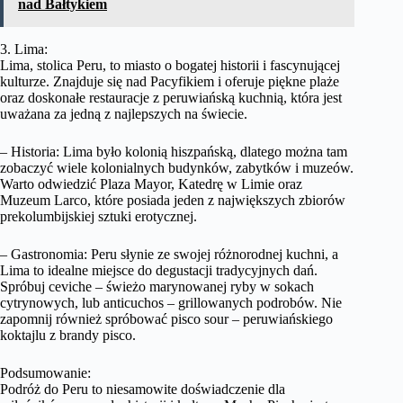
nad Bałtykiem
3. Lima:
Lima, stolica Peru, to miasto o bogatej historii i fascynującej
kulturze. Znajduje się nad Pacyfikiem i oferuje piękne plaże
oraz doskonałe restauracje z peruwiańską kuchnią, która jest
uważana za jedną z najlepszych na świecie.
– Historia: Lima było kolonią hiszpańską, dlatego można tam
zobaczyć wiele kolonialnych budynków, zabytków i muzeów.
Warto odwiedzić Plaza Mayor, Katedrę w Limie oraz
Muzeum Larco, które posiada jeden z największych zbiorów
prekolumbijskiej sztuki erotycznej.
– Gastronomia: Peru słynie ze swojej różnorodnej kuchni, a
Lima to idealne miejsce do degustacji tradycyjnych dań.
Spróbuj ceviche – świeżo marynowanej ryby w sokach
cytrynowych, lub anticuchos – grillowanych podrobów. Nie
zapomnij również spróbować pisco sour – peruwiańskiego
koktajlu z brandy pisco.
Podsumowanie:
Podróż do Peru to niesamowite doświadczenie dla