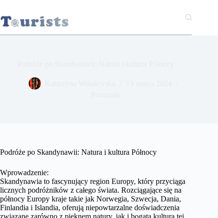
Przejdź
do
treści
Podróże po Skandynawii: Natura i kultura Północy
Katarzyna Wiśniewska
19 marca 2024
Pozostałe
Podróże po Skandynawii: Natura i kultura Północy
Wprowadzenie:
Skandynawia to fascynujący region Europy, który przyciąga
licznych podróżników z całego świata. Rozciągające się na
północy Europy kraje takie jak Norwegia, Szwecja, Dania,
Finlandia i Islandia, oferują niepowtarzalne doświadczenia
związane zarówno z pięknem natury, jak i bogatą kulturą tej