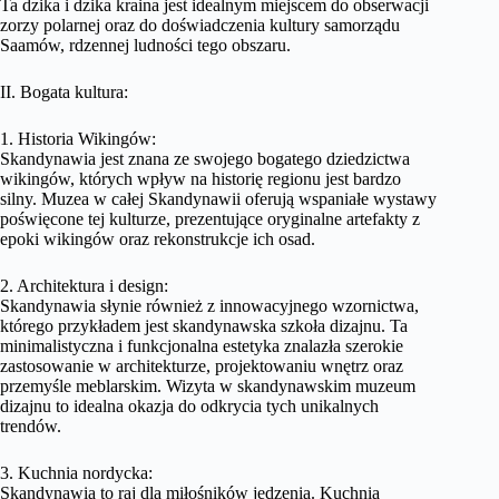
Ta dzika i dzika kraina jest idealnym miejscem do obserwacji
zorzy polarnej oraz do doświadczenia kultury samorządu
Saamów, rdzennej ludności tego obszaru.
II. Bogata kultura:
1. Historia Wikingów:
Skandynawia jest znana ze swojego bogatego dziedzictwa
wikingów, których wpływ na historię regionu jest bardzo
silny. Muzea w całej Skandynawii oferują wspaniałe wystawy
poświęcone tej kulturze, prezentujące oryginalne artefakty z
epoki wikingów oraz rekonstrukcje ich osad.
2. Architektura i design:
Skandynawia słynie również z innowacyjnego wzornictwa,
którego przykładem jest skandynawska szkoła dizajnu. Ta
minimalistyczna i funkcjonalna estetyka znalazła szerokie
zastosowanie w architekturze, projektowaniu wnętrz oraz
przemyśle meblarskim. Wizyta w skandynawskim muzeum
dizajnu to idealna okazja do odkrycia tych unikalnych
trendów.
3. Kuchnia nordycka:
Skandynawia to raj dla miłośników jedzenia. Kuchnia