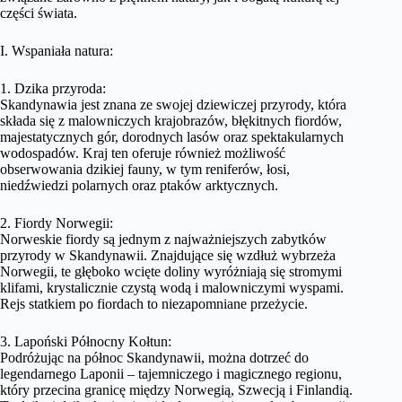
części świata.
I. Wspaniała natura:
1. Dzika przyroda:
Skandynawia jest znana ze swojej dziewiczej przyrody, która
składa się z malowniczych krajobrazów, błękitnych fiordów,
majestatycznych gór, dorodnych lasów oraz spektakularnych
wodospadów. Kraj ten oferuje również możliwość
obserwowania dzikiej fauny, w tym reniferów, łosi,
niedźwiedzi polarnych oraz ptaków arktycznych.
2. Fiordy Norwegii:
Norweskie fiordy są jednym z najważniejszych zabytków
przyrody w Skandynawii. Znajdujące się wzdłuż wybrzeża
Norwegii, te głęboko wcięte doliny wyróżniają się stromymi
klifami, krystalicznie czystą wodą i malowniczymi wyspami.
Rejs statkiem po fiordach to niezapomniane przeżycie.
3. Lapoński Północny Kołtun:
Podróżując na północ Skandynawii, można dotrzeć do
legendarnego Laponii – tajemniczego i magicznego regionu,
który przecina granicę między Norwegią, Szwecją i Finlandią.