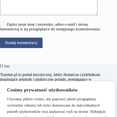
Zapisz moje imię i nazwisko, adres e-mail i stronę
internetową w tej przeglądarce do następnego komentowania.
Dodaj komentarz
O nas
​Tourists.pl to portal turystyczny, który dostarcza czytelnikom
inspirujące artykuły i praktyczne porady, pomagające w
planowaniu niezapomnianych podróży. Naszym celem jest
wspieranie pasjonatów turystyki w odkrywaniu nowych
Cenimy prywatność użytkowników
miejsc oraz kultur, dostarczając rzetelnych i aktualnych
informacji.
Używamy plików cookie, aby poprawić jakość przeglądania,
wyświetlać reklamy lub treści dostosowane do indywidualnych
potrzeb użytkowników oraz analizować ruch na stronie. Kliknięcie