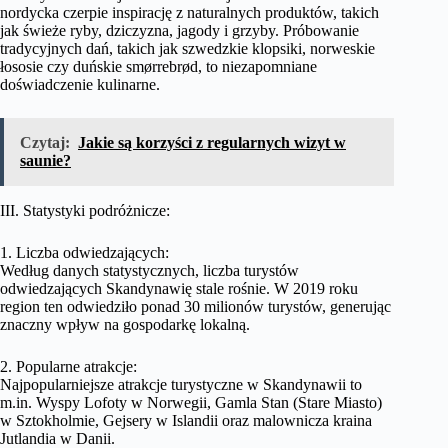
nordycka czerpie inspirację z naturalnych produktów, takich
jak świeże ryby, dziczyzna, jagody i grzyby. Próbowanie
tradycyjnych dań, takich jak szwedzkie klopsiki, norweskie
łososie czy duńskie smørrebrød, to niezapomniane
doświadczenie kulinarne.
Czytaj:
Jakie są korzyści z regularnych wizyt w
saunie?
III. Statystyki podróżnicze:
1. Liczba odwiedzających:
Według danych statystycznych, liczba turystów
odwiedzających Skandynawię stale rośnie. W 2019 roku
region ten odwiedziło ponad 30 milionów turystów, generując
znaczny wpływ na gospodarkę lokalną.
2. Popularne atrakcje:
Najpopularniejsze atrakcje turystyczne w Skandynawii to
m.in. Wyspy Lofoty w Norwegii, Gamla Stan (Stare Miasto)
w Sztokholmie, Gejsery w Islandii oraz malownicza kraina
Jutlandia w Danii.