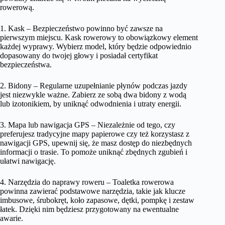
rowerową.
1. Kask – Bezpieczeństwo powinno być zawsze na
pierwszym miejscu. Kask rowerowy to obowiązkowy element
każdej wyprawy. Wybierz model, który będzie odpowiednio
dopasowany do twojej głowy i posiadał certyfikat
bezpieczeństwa.
2. Bidony – Regularne uzupełnianie płynów podczas jazdy
jest niezwykle ważne. Zabierz ze sobą dwa bidony z wodą
lub izotonikiem, by uniknąć odwodnienia i utraty energii.
3. Mapa lub nawigacja GPS – Niezależnie od tego, czy
preferujesz tradycyjne mapy papierowe czy też korzystasz z
nawigacji GPS, upewnij się, że masz dostęp do niezbędnych
informacji o trasie. To pomoże uniknąć zbędnych zgubień i
ułatwi nawigację.
4. Narzędzia do naprawy roweru – Toaletka rowerowa
powinna zawierać podstawowe narzędzia, takie jak klucze
imbusowe, śrubokręt, koło zapasowe, dętki, pompkę i zestaw
łatek. Dzięki nim będziesz przygotowany na ewentualne
awarie.