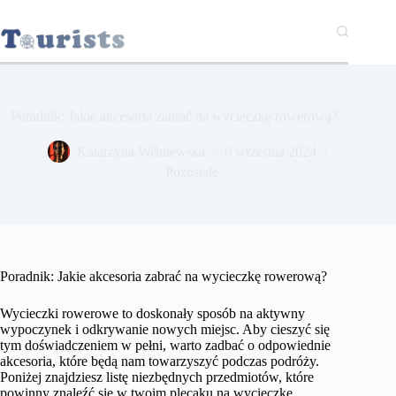
Przejdź
do
treści
Poradnik: Jakie akcesoria zabrać na wycieczkę rowerową?
Katarzyna Wiśniewska
6 września 2024
Pozostałe
Poradnik: Jakie akcesoria zabrać na wycieczkę rowerową?
Wycieczki rowerowe to doskonały sposób na aktywny
wypoczynek i odkrywanie nowych miejsc. Aby cieszyć się
tym doświadczeniem w pełni, warto zadbać o odpowiednie
akcesoria, które będą nam towarzyszyć podczas podróży.
Poniżej znajdziesz listę niezbędnych przedmiotów, które
powinny znaleźć się w twoim plecaku na wycieczkę