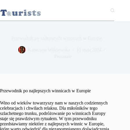
Przejdź
do
treści
Przewodnik po najlepszych winnicach w Europie.
Katarzyna Wiśniewska
10 maja 2024
Pozostałe
Przewodnik po najlepszych winnicach w Europie
Wino od wieków towarzyszy nam w naszych codziennych
celebracjach i chwilach relaksu. Dla miłośników tego
szlachetnego trunku, podróżowanie po winnicach Europy
staje się prawdziwym rytuałem. W tym przewodniku
przedstawiamy niektóre z najlepszych winnic w Europie,
które warto odwiedzić dla niezapomnianego doświadczenia.