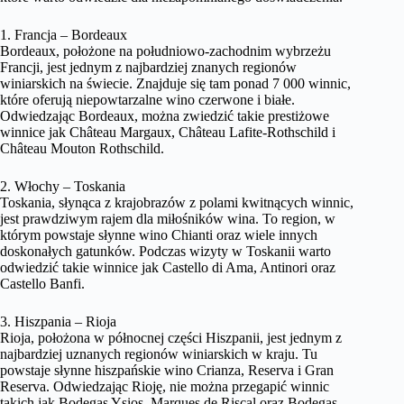
1. Francja – Bordeaux
Bordeaux, położone na południowo-zachodnim wybrzeżu
Francji, jest jednym z najbardziej znanych regionów
winiarskich na świecie. Znajduje się tam ponad 7 000 winnic,
które oferują niepowtarzalne wino czerwone i białe.
Odwiedzając Bordeaux, można zwiedzić takie prestiżowe
winnice jak Château Margaux, Château Lafite-Rothschild i
Château Mouton Rothschild.
2. Włochy – Toskania
Toskania, słynąca z krajobrazów z polami kwitnących winnic,
jest prawdziwym rajem dla miłośników wina. To region, w
którym powstaje słynne wino Chianti oraz wiele innych
doskonałych gatunków. Podczas wizyty w Toskanii warto
odwiedzić takie winnice jak Castello di Ama, Antinori oraz
Castello Banfi.
3. Hiszpania – Rioja
Rioja, położona w północnej części Hiszpanii, jest jednym z
najbardziej uznanych regionów winiarskich w kraju. Tu
powstaje słynne hiszpańskie wino Crianza, Reserva i Gran
Reserva. Odwiedzając Rioję, nie można przegapić winnic
takich jak Bodegas Ysios, Marques de Riscal oraz Bodegas