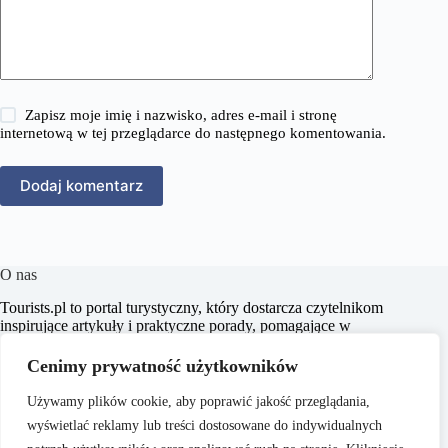
Zapisz moje imię i nazwisko, adres e-mail i stronę
internetową w tej przeglądarce do następnego komentowania.
Dodaj komentarz
O nas
​Tourists.pl to portal turystyczny, który dostarcza czytelnikom
inspirujące artykuły i praktyczne porady, pomagające w
planowaniu niezapomnianych podróży. Naszym celem jest
wspieranie pasjonatów turystyki w odkrywaniu nowych
Cenimy prywatność użytkowników
miejsc oraz kultur, dostarczając rzetelnych i aktualnych
informacji.
Używamy plików cookie, aby poprawić jakość przeglądania,
wyświetlać reklamy lub treści dostosowane do indywidualnych