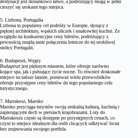
destynacji jest stosunkowo łatwe, a podróżujący mogą w pełni
cieszyć się urokami tego miejsca.
5. Lizbona, Portugalia
Lizbona to popularny cel podróży w Europie, słynący z
pięknej architektury, wąskich uliczek i smakowitej kuchni. Ze
względu na konkurencyjne ceny biletów, podróżujący z
pewnością znajdą tanie połączenia lotnicze do tej urokliwej
stolicy Portugalii.
6. Budapeszt, Węgry
Budapeszt jest pięknym miastem, które oferuje zarówno
kojące spa, jak i pulsujące życie nocne. To również doskonałe
miejsce na tańsze latanie, ponieważ wielu przewoźników
oferuje przystępne ceny biletów do tego popularnego celu
turystycznego.
7. Marrakesz, Maroko
Maroko przyciąga turystów swoją unikalną kulturą, kuchnią i
zapierającymi dech w piersiach krajobrazami. Loty do
Marrakeszu często są dostępne po przystępnych cenach, co
czyni to miejsce idealnym dla osób chcących odkrywać świat
bez zrujnowania swojego portfela.