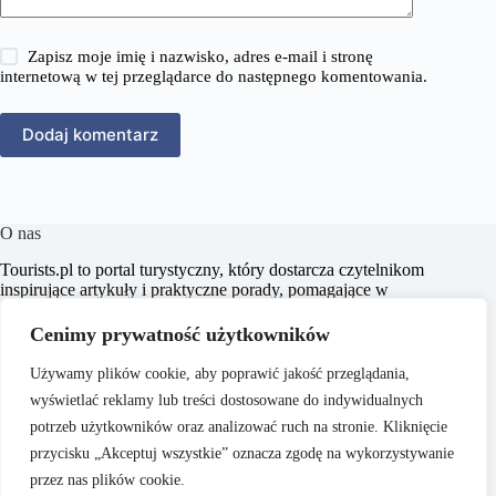
Zapisz moje imię i nazwisko, adres e-mail i stronę
internetową w tej przeglądarce do następnego komentowania.
Dodaj komentarz
O nas
​Tourists.pl to portal turystyczny, który dostarcza czytelnikom
inspirujące artykuły i praktyczne porady, pomagające w
planowaniu niezapomnianych podróży. Naszym celem jest
wspieranie pasjonatów turystyki w odkrywaniu nowych
Cenimy prywatność użytkowników
miejsc oraz kultur, dostarczając rzetelnych i aktualnych
informacji.
Używamy plików cookie, aby poprawić jakość przeglądania,
wyświetlać reklamy lub treści dostosowane do indywidualnych
potrzeb użytkowników oraz analizować ruch na stronie. Kliknięcie
przycisku „Akceptuj wszystkie” oznacza zgodę na wykorzystywanie
przez nas plików cookie.