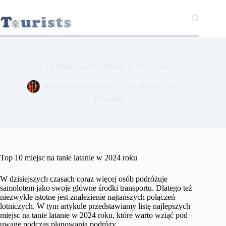
Przejdź
do
treści
Top 10 miejsc na tanie latanie w 2024 roku
Katarzyna Wiśniewska
16 sierpnia 2024
Pozostałe
Top 10 miejsc na tanie latanie w 2024 roku
W dzisiejszych czasach coraz więcej osób podróżuje
samolotem jako swoje główne środki transportu. Dlatego też
niezwykle istotne jest znalezienie najtańszych połączeń
lotniczych. W tym artykule przedstawiamy listę najlepszych
miejsc na tanie latanie w 2024 roku, które warto wziąć pod
uwagę podczas planowania podróży.