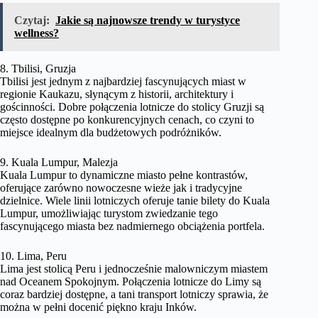
Czytaj:
Jakie są najnowsze trendy w turystyce
wellness?
8. Tbilisi, Gruzja
Tbilisi jest jednym z najbardziej fascynujących miast w
regionie Kaukazu, słynącym z historii, architektury i
gościnności. Dobre połączenia lotnicze do stolicy Gruzji są
często dostępne po konkurencyjnych cenach, co czyni to
miejsce idealnym dla budżetowych podróżników.
9. Kuala Lumpur, Malezja
Kuala Lumpur to dynamiczne miasto pełne kontrastów,
oferujące zarówno nowoczesne wieże jak i tradycyjne
dzielnice. Wiele linii lotniczych oferuje tanie bilety do Kuala
Lumpur, umożliwiając turystom zwiedzanie tego
fascynującego miasta bez nadmiernego obciążenia portfela.
10. Lima, Peru
Lima jest stolicą Peru i jednocześnie malowniczym miastem
nad Oceanem Spokojnym. Połączenia lotnicze do Limy są
coraz bardziej dostępne, a tani transport lotniczy sprawia, że
można w pełni docenić piękno kraju Inków.