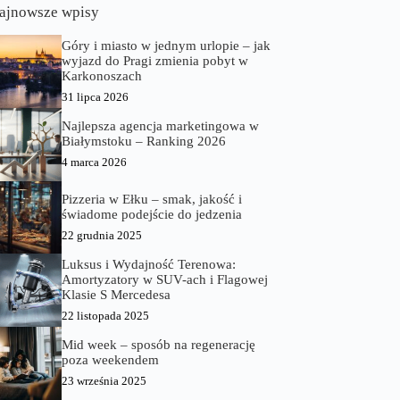
ajnowsze wpisy
Góry i miasto w jednym urlopie – jak
wyjazd do Pragi zmienia pobyt w
Karkonoszach
31 lipca 2026
Najlepsza agencja marketingowa w
Białymstoku – Ranking 2026
4 marca 2026
Pizzeria w Ełku – smak, jakość i
świadome podejście do jedzenia
22 grudnia 2025
Luksus i Wydajność Terenowa:
Amortyzatory w SUV-ach i Flagowej
Klasie S Mercedesa
22 listopada 2025
Mid week – sposób na regenerację
poza weekendem
23 września 2025