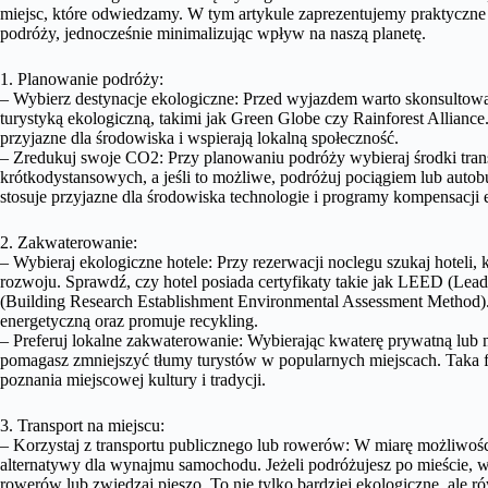
miejsc, które odwiedzamy. W tym artykule zaprezentujemy praktyczne
podróży, jednocześnie minimalizując wpływ na naszą planetę.
1. Planowanie podróży:
– Wybierz destynacje ekologiczne: Przed wyjazdem warto skonsultować
turystyką ekologiczną, takimi jak Green Globe czy Rainforest Alliance.
przyjazne dla środowiska i wspierają lokalną społeczność.
– Zredukuj swoje CO2: Przy planowaniu podróży wybieraj środki tra
krótkodystansowych, a jeśli to możliwe, podróżuj pociągiem lub autobus
stosuje przyjazne dla środowiska technologie i programy kompensacji 
2. Zakwaterowanie:
– Wybieraj ekologiczne hotele: Przy rezerwacji noclegu szukaj hoteli
rozwoju. Sprawdź, czy hotel posiada certyfikaty takie jak LEED (L
(Building Research Establishment Environmental Assessment Method).
energetyczną oraz promuje recykling.
– Preferuj lokalne zakwaterowanie: Wybierając kwaterę prywatną lub 
pomagasz zmniejszyć tłumy turystów w popularnych miejscach. Taka 
poznania miejscowej kultury i tradycji.
3. Transport na miejscu:
– Korzystaj z transportu publicznego lub rowerów: W miarę możliwośc
alternatywy dla wynajmu samochodu. Jeżeli podróżujesz po mieście, 
rowerów lub zwiedzaj pieszo. To nie tylko bardziej ekologiczne, ale r