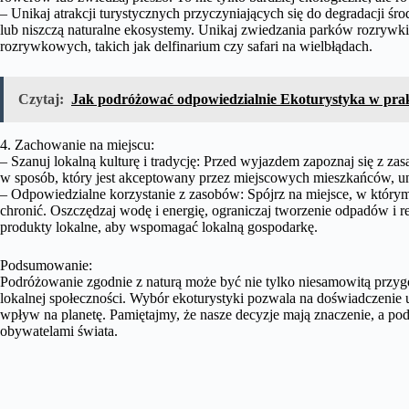
– Unikaj atrakcji turystycznych przyczyniających się do degradacji śro
lub niszczą naturalne ekosystemy. Unikaj zwiedzania parków rozrywk
rozrywkowych, takich jak delfinarium czy safari na wielbłądach.
Czytaj:
Jak podróżować odpowiedzialnie Ekoturystyka w pra
4. Zachowanie na miejscu:
– Szanuj lokalną kulturę i tradycję: Przed wyjazdem zapoznaj się z z
w sposób, który jest akceptowany przez miejscowych mieszkańców, 
– Odpowiedzialne korzystanie z zasobów: Spójrz na miejsce, w którym 
chronić. Oszczędzaj wodę i energię, ograniczaj tworzenie odpadów i r
produkty lokalne, aby wspomagać lokalną gospodarkę.
Podsumowanie:
Podróżowanie zgodnie z naturą może być nie tylko niesamowitą przygo
lokalnej społeczności. Wybór ekoturystyki pozwala na doświadczenie
wpływ na planetę. Pamiętajmy, że nasze decyzje mają znaczenie, a p
obywatelami świata.