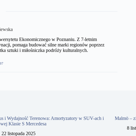
iewska
niwersytetu Ekonomicznego w Poznaniu. Z 7-letnim
nacji, pomaga budować silne marki regionów poprzez
ka sztuki i miłośniczka podróży kulturalnych.
97
us i Wydajność Terenowa: Amortyzatory w SUV-ach i
Malmö – z
owej Klasie S Mercedesa
8 li
22 listopada 2025