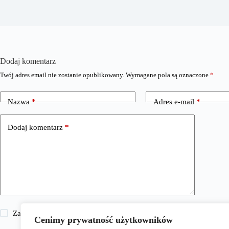
Dodaj komentarz
Twój adres email nie zostanie opublikowany.
Wymagane pola są oznaczone
*
Nazwa
*
Adres e-mail
*
Dodaj komentarz
*
Zapisz moje imię i nazwisko, adres e-mail i stronę internetową w 
Cenimy prywatność użytkowników