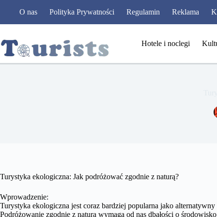
Przejdź
O nas
Polityka Prywatności
Regulamin
Reklama
K
do
treści
Hotele i noclegi
Kult
Tury
Turystyka ekologiczna: Jak podróżować zgodnie z naturą?
Wprowadzenie:
Turystyka ekologiczna jest coraz bardziej popularna jako alternatywn
Podróżowanie zgodnie z naturą wymaga od nas dbałości o środowisko,