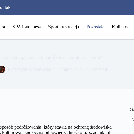
ontakt
ura
SPA i wellness
Sport i rekreacja
Pozostałe
Kulinaria
styka ekologiczna: Jak podróżować zgodnie z naturą?
Katarzyna Wiśniewska
7 marca 2024
Pozostałe
S
B
y sposób podróżowania, który stawia na ochronę środowiska.
w
 kulturową i społeczną odpowiedzialność oraz szacunku dla