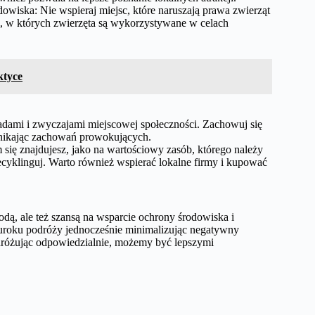
dowiska: Nie wspieraj miejsc, które naruszają prawa zwierząt
i, w których zwierzęta są wykorzystywane w celach
ktyce
asadami i zwyczajami miejscowej społeczności. Zachowuj się
unikając zachowań prowokujących.
się znajdujesz, jako na wartościowy zasób, którego należy
ecyklinguj. Warto również wspierać lokalne firmy i kupować
dą, ale też szansą na wsparcie ochrony środowiska i
 uroku podróży jednocześnie minimalizując negatywny
odróżując odpowiedzialnie, możemy być lepszymi