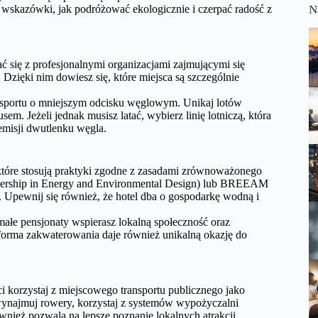
 wskazówki, jak podróżować ekologicznie i czerpać radość z
N
 się z profesjonalnymi organizacjami zajmującymi się
 Dzięki nim dowiesz się, które miejsca są szczególnie
nsportu o mniejszym odcisku węglowym. Unikaj lotów
em. Jeżeli jednak musisz latać, wybierz linię lotniczą, która
emisji dwutlenku węgla.
, które stosują praktyki zgodne z zasadami zrównoważonego
eadership in Energy and Environmental Design) lub BREEAM
 Upewnij się również, że hotel dba o gospodarkę wodną i
małe pensjonaty wspierasz lokalną społeczność oraz
forma zakwaterowania daje również unikalną okazję do
i korzystaj z miejscowego transportu publicznego jako
wynajmuj rowery, korzystaj z systemów wypożyczalni
ównież pozwala na lepsze poznanie lokalnych atrakcji.