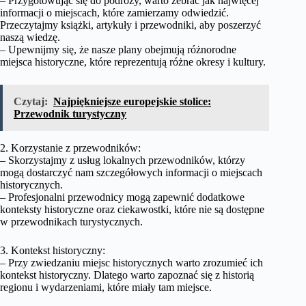
– Przygotowując się do podróży, warto zebrać jak najwięcej
informacji o miejscach, które zamierzamy odwiedzić.
Przeczytajmy książki, artykuły i przewodniki, aby poszerzyć
naszą wiedzę.
– Upewnijmy się, że nasze plany obejmują różnorodne
miejsca historyczne, które reprezentują różne okresy i kultury.
Czytaj:
Najpiękniejsze europejskie stolice:
Przewodnik turystyczny
2. Korzystanie z przewodników:
– Skorzystajmy z usług lokalnych przewodników, którzy
mogą dostarczyć nam szczegółowych informacji o miejscach
historycznych.
– Profesjonalni przewodnicy mogą zapewnić dodatkowe
konteksty historyczne oraz ciekawostki, które nie są dostępne
w przewodnikach turystycznych.
3. Kontekst historyczny:
– Przy zwiedzaniu miejsc historycznych warto zrozumieć ich
kontekst historyczny. Dlatego warto zapoznać się z historią
regionu i wydarzeniami, które miały tam miejsce.