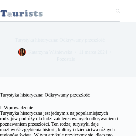
Przejdź
do
treści
Turystyka historyczna: Odkrywamy przeszłość
Katarzyna Wiśniewska
11 marca 2024
Pozostałe
Turystyka historyczna: Odkrywamy przeszłość
I. Wprowadzenie
Turystyka historyczna jest jednym z najpopularniejszych
rodzajów podróży dla ludzi zainteresowanych odkrywaniem i
poznawaniem przeszłości. Ten rodzaj turystyki daje
możliwość zgłębienia historii, kultury i dziedzictwa różnych
regionów świata. W tym artykule przyjrzymy się, dlaczego