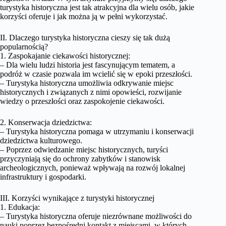
turystyka historyczna jest tak atrakcyjna dla wielu osób, jakie
korzyści oferuje i jak można ją w pełni wykorzystać.
II. Dlaczego turystyka historyczna cieszy się tak dużą
popularnością?
1. Zaspokajanie ciekawości historycznej:
– Dla wielu ludzi historia jest fascynującym tematem, a
podróż w czasie pozwala im wcielić się w epoki przeszłości.
– Turystyka historyczna umożliwia odkrywanie miejsc
historycznych i związanych z nimi opowieści, rozwijanie
wiedzy o przeszłości oraz zaspokojenie ciekawości.
2. Konserwacja dziedzictwa:
– Turystyka historyczna pomaga w utrzymaniu i konserwacji
dziedzictwa kulturowego.
– Poprzez odwiedzanie miejsc historycznych, turyści
przyczyniają się do ochrony zabytków i stanowisk
archeologicznych, ponieważ wpływają na rozwój lokalnej
infrastruktury i gospodarki.
III. Korzyści wynikające z turystyki historycznej
1. Edukacja:
– Turystyka historyczna oferuje niezrównane możliwości do
nauki poprzez bezpośredni kontakt z miejscami, w których