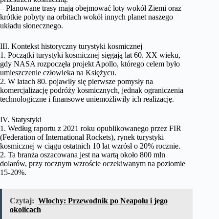
– Planowane trasy mają obejmować loty wokół Ziemi oraz
krótkie pobyty na orbitach wokół innych planet naszego
układu słonecznego.
III. Kontekst historyczny turystyki kosmicznej
1. Początki turystyki kosmicznej sięgają lat 60. XX wieku,
gdy NASA rozpoczęła projekt Apollo, którego celem było
umieszczenie człowieka na Księżycu.
2. W latach 80. pojawiły się pierwsze pomysły na
komercjalizację podróży kosmicznych, jednak ograniczenia
technologiczne i finansowe uniemożliwiły ich realizację.
IV. Statystyki
1. Według raportu z 2021 roku opublikowanego przez FIR
(Federation of International Rockets), rynek turystyki
kosmicznej w ciągu ostatnich 10 lat wzrósł o 20% rocznie.
2. Ta branża oszacowana jest na wartą około 800 mln
dolarów, przy rocznym wzroście oczekiwanym na poziomie
15-20%.
Czytaj:
Włochy: Przewodnik po Neapolu i jego
okolicach