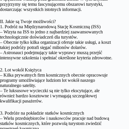
przyjrzymy się temu fascynującemu obszarowi turystyki,
dostarczając wszystkich istotnych informacji.
II. Jakie są Twoje możliwości?
1. Podróż na Międzynarodową Stację Kosmiczną (ISS)
– Wizyta na ISS to jedno z najbardziej zaawansowanych
technologicznie doświadczeń dla turystów.
– Obecnie tylko kilka organizacji oferuje takie usługi, a koszt
takiej podróży potrafi sięgać milionów dolarów.
– Astronauci podejmujący takie wyprawy muszą przejść
intensywne szkolenia i spełniać określone kryteria zdrowotne.
2. Lot wokół Księżyca
– Kilka prywatnych firm kosmicznych obecnie opracowuje
programy umożliwiające ludziom lot wokół naszego
naturalnego satelity.
– Te luksusowe wycieczki są nie tylko ekscytujące, ale
również bardzo kosztowne i wymagają szczegółowej
kwalifikacji pasażerów.
3. Podróże na pokładzie statków kosmicznych
– Wielu przedsiębiorców i naukowców pracuje nad budową
statków kosmicznych, które pozwolą turystom zwiedzić
przestrzeń kosmiczną.