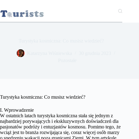
Przejdź
do
treści
Turystyka kosmiczna: Co musisz wiedzieć?
Katarzyna Wiśniewska
30 grudnia 2023
Pozostałe
Turystyka kosmiczna: Co musisz wiedzieć?
I. Wprowadzenie
W ostatnich latach turystyka kosmiczna stała się jednym z
najbardziej porywających i ekskluzywnych doświadczeń dla
pasjonatów podróży i entuzjastów kosmosu. Pomimo tego, że
wciąż jest to branża rozwijająca się, coraz więcej osób marzy
o spędzeniu wakacji poza granicami Ziemi. W tym artykule