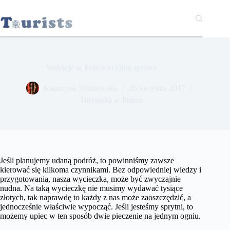
Przejdź
do
treści
Wakacje w Polsce to fajna sprawa
Katarzyna Wiśniewska
26 kwietnia 2017
Turystyka w Polsce
Jeśli planujemy udaną podróż, to powinniśmy zawsze
kierować się kilkoma czynnikami. Bez odpowiedniej wiedzy i
przygotowania, nasza wycieczka, może być zwyczajnie
nudna. Na taką wycieczkę nie musimy wydawać tysiące
złotych, tak naprawdę to każdy z nas może zaoszczędzić, a
jednocześnie właściwie wypocząć. Jeśli jesteśmy sprytni, to
możemy upiec w ten sposób dwie pieczenie na jednym ogniu.