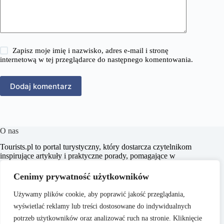
Zapisz moje imię i nazwisko, adres e-mail i stronę
internetową w tej przeglądarce do następnego komentowania.
Dodaj komentarz
O nas
​Tourists.pl to portal turystyczny, który dostarcza czytelnikom
inspirujące artykuły i praktyczne porady, pomagające w
planowaniu niezapomnianych podróży. Naszym celem jest
wspieranie pasjonatów turystyki w odkrywaniu nowych
Cenimy prywatność użytkowników
miejsc oraz kultur, dostarczając rzetelnych i aktualnych
informacji.
Używamy plików cookie, aby poprawić jakość przeglądania,
wyświetlać reklamy lub treści dostosowane do indywidualnych
potrzeb użytkowników oraz analizować ruch na stronie. Kliknięcie