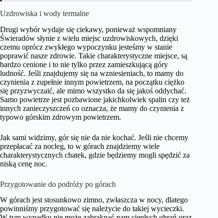
Uzdrowiska i wody termalne
Drugi wybór wydaje się ciekawy, ponieważ wspomniany
Świeradów słynie z wielu miejsc uzdrowiskowych, dzięki
czemu oprócz zwykłego wypoczynku jesteśmy w stanie
poprawić nasze zdrowie. Takie charakterystyczne miejsce, są
bardzo cenione i to nie tylko przez zamieszkującą góry
ludność. Jeśli znajdujemy się na wzniesieniach, to mamy do
czynienia z zupełnie innym powietrzem, na początku ciężko
się przyzwyczaić, ale mimo wszystko da się jakoś oddychać.
Samo powietrze jest pozbawione jakichkolwiek spalin czy też
innych zanieczyszczeń co oznacza, że mamy do czynienia z
typowo górskim zdrowym powietrzem.
Jak sami widzimy, gór się nie da nie kochać. Jeśli nie chcemy
przepłacać za nocleg, to w górach znajdziemy wiele
charakterystycznych chatek, gdzie będziemy mogli spędzić za
niską cenę noc.
Przygotowanie do podróży po górach
W górach jest stosunkowo zimno, zwłaszcza w nocy, dlatego
powinniśmy przygotować się należycie do takiej wycieczki.
W tym wypadku nie może zabraknąć nam ciepłych ubrań oraz