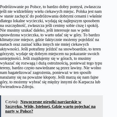
Podróżowanie po Polsce, to bardzo dobry pomysł, zwłaszcza
jeśli nie widzieliśmy wielu ciekawych miejsc. Polska jest nam
w stanie zachęcić do podróżowania dobrymi cenami i właśnie
dlatego lokalne wycieczki, wydają się najlepszym sposobem
na oszczędność, zwłaszcza jeśli cenimy sobie ciszę i spokój.
Nie musimy szukać daleko, jeśli interesuje nas w pełni
sprawdzona wycieczka, to warto udać się w góry. To bardzo
klimatyczne miejsce, gdzie faktycznie możemy pojeździć na
nartach oraz zaznać kilka innych nie mniej ciekawych
aktywności. Jeśli potrafimy jeździć na snowboardzie, to teren
górzysty, wydaje się dobrym miejscem na pokazanie swoich
umiejętności. Jeśli znajdujemy się w górach, to musimy
wykazać się rozwagą i dużą ostrożnością, ponieważ tego typu
tereny, bardzo często nawiedzane są przez lawiny. Nie wolno
nam bagatelizować zagrożenia, ponieważ w ten sposób
narażamy się na poważne kłopoty. Jeśli marzą się nam fajne
góry, to możemy wybrać się między innymi do Karpacza lub
Świeradowa-Zdroju.
Czytaj:
Nowoczesne ośrodki narciarskie w
Szczyrku, Wiśle, Istebnej. Gdzie warto pojechać na
narty w Polsce?