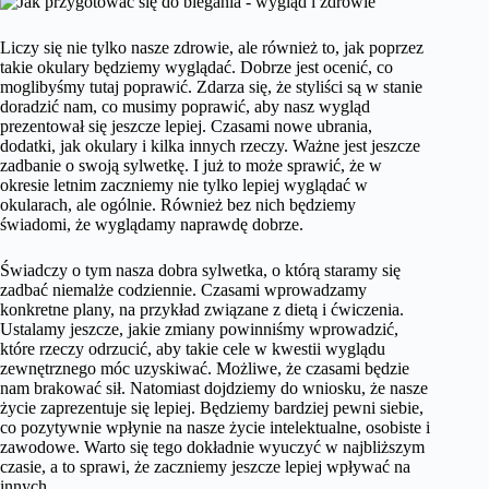
Liczy się nie tylko nasze zdrowie, ale również to, jak poprzez
takie okulary będziemy wyglądać. Dobrze jest ocenić, co
moglibyśmy tutaj poprawić. Zdarza się, że styliści są w stanie
doradzić nam, co musimy poprawić, aby nasz wygląd
prezentował się jeszcze lepiej. Czasami nowe ubrania,
dodatki, jak okulary i kilka innych rzeczy. Ważne jest jeszcze
zadbanie o swoją sylwetkę. I już to może sprawić, że w
okresie letnim zaczniemy nie tylko lepiej wyglądać w
okularach, ale ogólnie. Również bez nich będziemy
świadomi, że wyglądamy naprawdę dobrze.
Świadczy o tym nasza dobra sylwetka, o którą staramy się
zadbać niemalże codziennie. Czasami wprowadzamy
konkretne plany, na przykład związane z dietą i ćwiczenia.
Ustalamy jeszcze, jakie zmiany powinniśmy wprowadzić,
które rzeczy odrzucić, aby takie cele w kwestii wyglądu
zewnętrznego móc uzyskiwać. Możliwe, że czasami będzie
nam brakować sił. Natomiast dojdziemy do wniosku, że nasze
życie zaprezentuje się lepiej. Będziemy bardziej pewni siebie,
co pozytywnie wpłynie na nasze życie intelektualne, osobiste i
zawodowe. Warto się tego dokładnie wyuczyć w najbliższym
czasie, a to sprawi, że zaczniemy jeszcze lepiej wpływać na
innych.