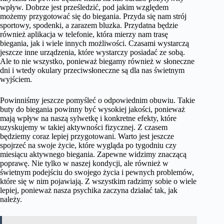
wpływ. Dobrze jest prześledzić, pod jakim względem
możemy przygotować się do biegania. Przyda się nam strój
sportowy, spodenki, a zarazem bluzka. Przydatna będzie
również aplikacja w telefonie, która mierzy nam trasę
biegania, jak i wiele innych możliwości. Czasami wystarczą
jeszcze inne urządzenia, które wystarczy posiadać ze sobą.
Ale to nie wszystko, ponieważ biegamy również w słoneczne
dni i wtedy okulary przeciwsłoneczne są dla nas świetnym
wyjściem.
Powinniśmy jeszcze pomyśleć o odpowiednim obuwiu. Takie
buty do biegania powinny być wysokiej jakości, ponieważ
mają wpływ na naszą sylwetkę i konkretne efekty, które
uzyskujemy w takiej aktywności fizycznej. Z czasem
będziemy coraz lepiej przygotowani. Warto jest jeszcze
spojrzeć na swoje życie, które wygląda po tygodniu czy
miesiącu aktywnego biegania. Zapewne widzimy znaczącą
poprawę. Nie tylko w naszej kondycji, ale również w
świetnym podejściu do swojego życia i pewnych problemów,
które się w nim pojawiają. Z wszystkim radzimy sobie o wiele
lepiej, ponieważ nasza psychika zaczyna działać tak, jak
należy.