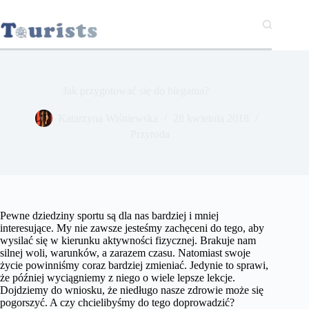
Przejdź
do
treści
Jak przygotować się do biegania?
Katarzyna Wiśniewska
28 kwietnia 2018
Przyroda
Pewne dziedziny sportu są dla nas bardziej i mniej
interesujące. My nie zawsze jesteśmy zachęceni do tego, aby
wysilać się w kierunku aktywności fizycznej. Brakuje nam
silnej woli, warunków, a zarazem czasu. Natomiast swoje
życie powinniśmy coraz bardziej zmieniać. Jedynie to sprawi,
że później wyciągniemy z niego o wiele lepsze lekcje.
Dojdziemy do wniosku, że niedługo nasze zdrowie może się
pogorszyć. A czy chcielibyśmy do tego doprowadzić?