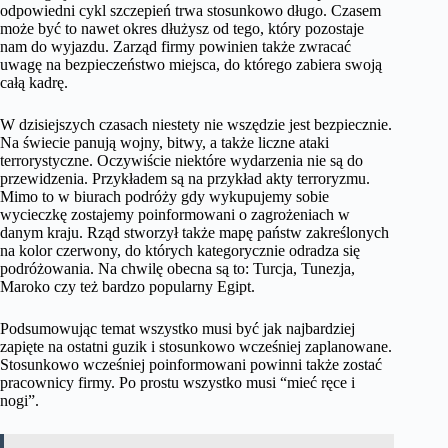
odpowiedni cykl szczepień trwa stosunkowo długo. Czasem
może być to nawet okres dłużysz od tego, który pozostaje
nam do wyjazdu. Zarząd firmy powinien także zwracać
uwagę na bezpieczeństwo miejsca, do którego zabiera swoją
całą kadrę.
W dzisiejszych czasach niestety nie wszędzie jest bezpiecznie.
Na świecie panują wojny, bitwy, a także liczne ataki
terrorystyczne. Oczywiście niektóre wydarzenia nie są do
przewidzenia. Przykładem są na przykład akty terroryzmu.
Mimo to w biurach podróży gdy wykupujemy sobie
wycieczkę zostajemy poinformowani o zagrożeniach w
danym kraju. Rząd stworzył także mapę państw zakreślonych
na kolor czerwony, do których kategorycznie odradza się
podróżowania. Na chwilę obecna są to: Turcja, Tunezja,
Maroko czy też bardzo popularny Egipt.
Podsumowując temat wszystko musi być jak najbardziej
zapięte na ostatni guzik i stosunkowo wcześniej zaplanowane.
Stosunkowo wcześniej poinformowani powinni także zostać
pracownicy firmy. Po prostu wszystko musi “mieć ręce i
nogi”.