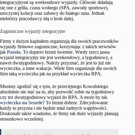
integracyjnymi są weekendowe wyjazdy. Głównie składają
się one z grilla, czasu wolnego (SPA, zawody sportowe),
uroczystej kolacji oraz zabawy do białego rana. Jednak
niektórzy pracodawcy idą o krok dalej.
Zagraniczne wyjazdy integracyjne
Firmy z dużym kapitałem organizują dla swoich pracowników
wyjazdy firmowe zagraniczne, korzystając z takich serwisów
jak
Pazola
. To dopiero brzmi świetnie. Wtedy rzecz jasna
wyjazd integracyjny nie jest weekendowy, a tygodniowy, a
nawet dwutygodniowy. Należy przyznać, że jest to już nie
wycieczka, a istne wakacje. Wiele firm organizuje dla swoich
firm taką wycieczka jak na przykład wycieczka RPA.
Musimy zgodzić się z tym, że przeciętnego Kowalskiego
absolutnie nie stać na to, aby pozwolić sobie na tygodniowy
czy też dwutygodniowy wyjazd do RPA. A może by tak
wycieczka na Seszele
? To brzmi dobrze. Zdecydowanie
każdy to przyzna i nie będzie miał żadnych wątpliwości.
Doskonale także wiadomo, że firmy tak duże wyjazdy planują
stosunkowo wcześniej.