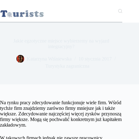
Przejdź
do
treści
Jakie egzotyczne miejsce wybierzemy na wyjazd
integracyjny?
Katarzyna Wiśniewska
10 stycznia 2017
Turystyka zagraniczna
Na rynku pracy zdecydowanie funkcjonuje wiele firm. Wśród
tychże firm znajdziemy zarówno firmy mniejsze jak i także
większe. Zdecydowanie najczęściej więcej zysków przynoszą
firmy większe. Mogą się pochwalić konkretnym już kapitałem
zakładowym.
W takowych firmach jednak nie zawsze pracownicy