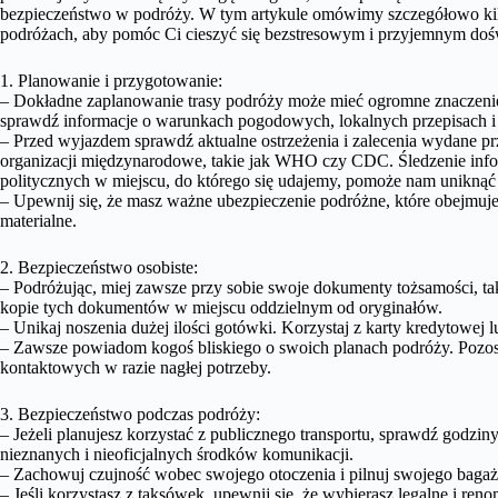
bezpieczeństwo w podróży. W tym artykule omówimy szczegółowo ki
podróżach, aby pomóc Ci cieszyć się bezstresowym i przyjemnym do
1. Planowanie i przygotowanie:
– Dokładne zaplanowanie trasy podróży może mieć ogromne znaczenie
sprawdź informacje o warunkach pogodowych, lokalnych przepisach i
– Przed wyjazdem sprawdź aktualne ostrzeżenia i zalecenia wydane p
organizacji międzynarodowe, takie jak WHO czy CDC. Śledzenie infor
politycznych w miejscu, do którego się udajemy, pomoże nam uniknąć 
– Upewnij się, że masz ważne ubezpieczenie podróżne, które obejmuje
materialne.
2. Bezpieczeństwo osobiste:
– Podróżując, miej zawsze przy sobie swoje dokumenty tożsamości, ta
kopie tych dokumentów w miejscu oddzielnym od oryginałów.
– Unikaj noszenia dużej ilości gotówki. Korzystaj z karty kredytowej
– Zawsze powiadom kogoś bliskiego o swoich planach podróży. Pozo
kontaktowych w razie nagłej potrzeby.
3. Bezpieczeństwo podczas podróży:
– Jeżeli planujesz korzystać z publicznego transportu, sprawdź godziny
nieznanych i nieoficjalnych środków komunikacji.
– Zachowuj czujność wobec swojego otoczenia i pilnuj swojego bagaż
– Jeśli korzystasz z taksówek, upewnij się, że wybierasz legalne i ren