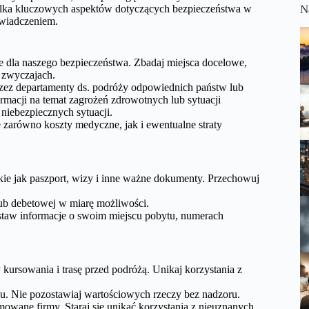
lka kluczowych aspektów dotyczących bezpieczeństwa w
N
świadczeniem.
 dla naszego bezpieczeństwa. Zbadaj miejsca docelowe,
 zwyczajach.
rzez departamenty ds. podróży odpowiednich państw lub
macji na temat zagrożeń zdrowotnych lub sytuacji
niebezpiecznych sytuacji.
 zarówno koszty medyczne, jak i ewentualne straty
kie jak paszport, wizy i inne ważne dokumenty. Przechowuj
 lub debetowej w miarę możliwości.
staw informacje o swoim miejscu pobytu, numerach
 kursowania i trasę przed podróżą. Unikaj korzystania z
u. Nie pozostawiaj wartościowych rzeczy bez nadzoru.
omowane firmy. Staraj się unikać korzystania z nieuznanych