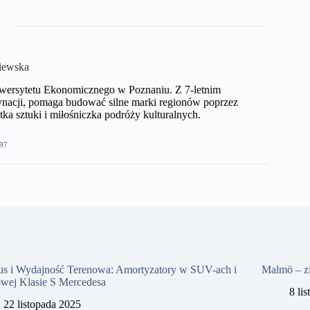
iewska
niwersytetu Ekonomicznego w Poznaniu. Z 7-letnim
nacji, pomaga budować silne marki regionów poprzez
ka sztuki i miłośniczka podróży kulturalnych.
97
us i Wydajność Terenowa: Amortyzatory w SUV-ach i
Malmö – z
owej Klasie S Mercedesa
8 li
22 listopada 2025