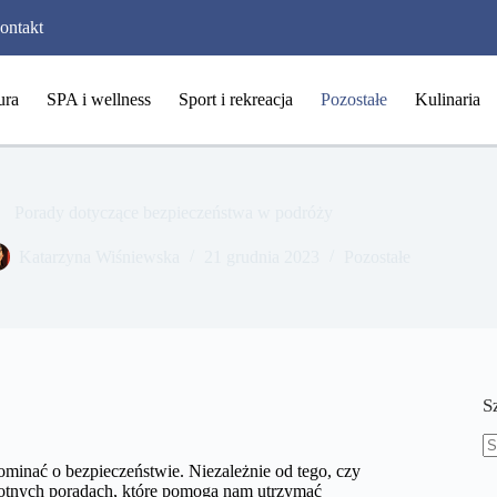
ontakt
ura
SPA i wellness
Sport i rekreacja
Pozostałe
Kulinaria
Porady dotyczące bezpieczeństwa w podróży
Katarzyna Wiśniewska
21 grudnia 2023
Pozostałe
S
B
minać o bezpieczeństwie. Niezależnie od tego, czy
w
stotnych poradach, które pomogą nam utrzymać