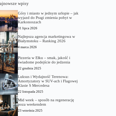
ajnowsze wpisy
Góry i miasto w jednym urlopie – jak
wyjazd do Pragi zmienia pobyt w
Karkonoszach
31 lipca 2026
Najlepsza agencja marketingowa w
Białymstoku – Ranking 2026
4 marca 2026
Pizzeria w Ełku – smak, jakość i
świadome podejście do jedzenia
22 grudnia 2025
Luksus i Wydajność Terenowa:
Amortyzatory w SUV-ach i Flagowej
Klasie S Mercedesa
22 listopada 2025
Mid week – sposób na regenerację
poza weekendem
23 września 2025