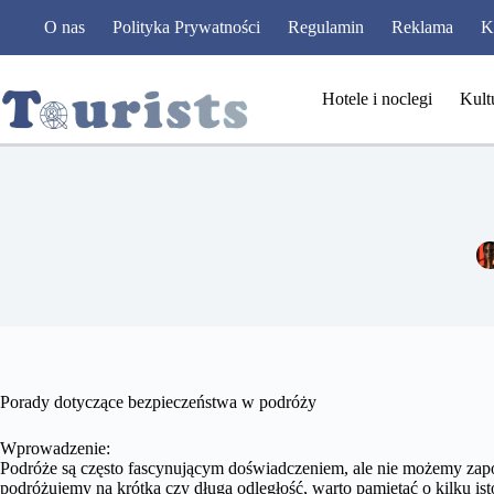
Przejdź
O nas
Polityka Prywatności
Regulamin
Reklama
K
do
treści
Hotele i noclegi
Kult
Porady dotyczące bezpieczeństwa w podróży
Wprowadzenie:
Podróże są często fascynującym doświadczeniem, ale nie możemy zapo
podróżujemy na krótką czy długą odległość, warto pamiętać o kilku i