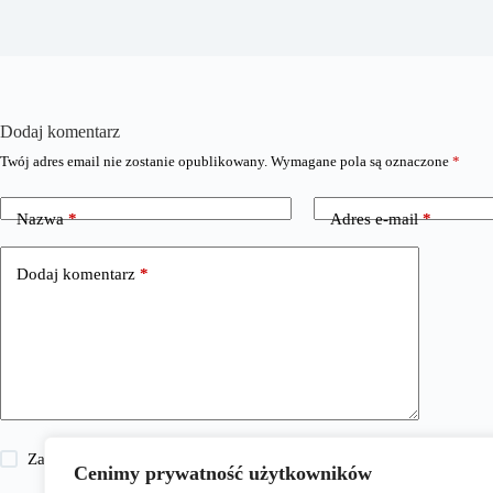
Dodaj komentarz
Twój adres email nie zostanie opublikowany.
Wymagane pola są oznaczone
*
Nazwa
*
Adres e-mail
*
Dodaj komentarz
*
Zapisz moje imię i nazwisko, adres e-mail i stronę internetową w 
Cenimy prywatność użytkowników