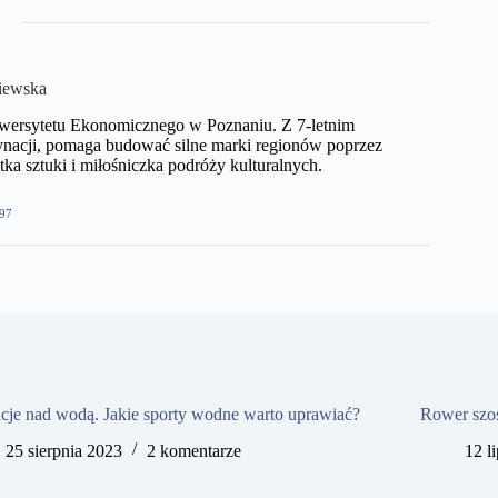
iewska
niwersytetu Ekonomicznego w Poznaniu. Z 7-letnim
nacji, pomaga budować silne marki regionów poprzez
ka sztuki i miłośniczka podróży kulturalnych.
97
je nad wodą. Jakie sporty wodne warto uprawiać?
Rower szos
25 sierpnia 2023
2 komentarze
12 l