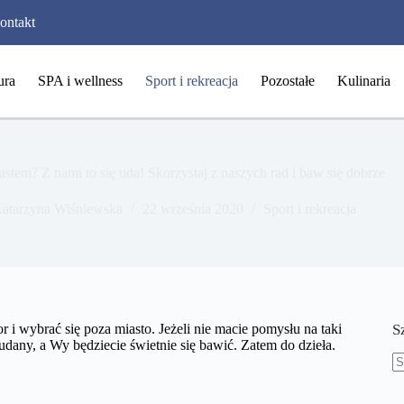
ontakt
ura
SPA i wellness
Sport i rekreacja
Pozostałe
Kulinaria
tem? Z nami to się uda! Skorzystaj z naszych rad i baw się dobrze
atarzyna Wiśniewska
22 września 2020
Sport i rekreacja
i wybrać się poza miasto. Jeżeli nie macie pomysłu na taki
S
dany, a Wy będziecie świetnie się bawić. Zatem do dzieła.
B
w