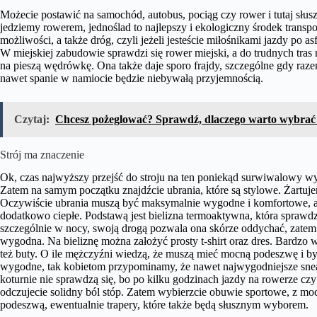
Możecie postawić na samochód, autobus, pociąg czy rower i tutaj słus
jedziemy rowerem, jednoślad to najlepszy i ekologiczny środek transp
możliwości, a także dróg, czyli jeżeli jesteście miłośnikami jazdy po a
W miejskiej zabudowie sprawdzi się rower miejski, a do trudnych tras
na pieszą wędrówkę. Ona także daje sporo frajdy, szczególne gdy raze
nawet spanie w namiocie będzie niebywałą przyjemnością.
Czytaj:
Chcesz pożeglować? Sprawdź, dlaczego warto wybrać
Strój ma znaczenie
Ok, czas najwyższy przejść do stroju na ten poniekąd surwiwalowy w
Zatem na samym początku znajdźcie ubrania, które są stylowe. Żartuj
Oczywiście ubrania muszą być maksymalnie wygodne i komfortowe, 
dodatkowo ciepłe. Podstawą jest bielizna termoaktywna, która sprawdz
szczególnie w nocy, swoją drogą pozwala ona skórze oddychać, zatem j
wygodna. Na bieliznę można założyć prosty t-shirt oraz dres. Bardzo 
też buty. O ile mężczyźni wiedzą, że muszą mieć mocną podeszwę i b
wygodne, tak kobietom przypominamy, że nawet najwygodniejsze sne
koturnie nie sprawdzą się, bo po kilku godzinach jazdy na rowerze czy
odczujecie solidny ból stóp. Zatem wybierzcie obuwie sportowe, z mo
podeszwą, ewentualnie trapery, które także będą słusznym wyborem.