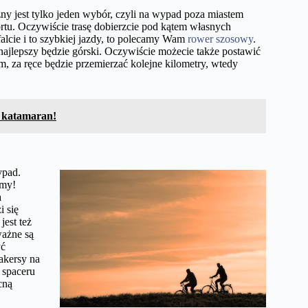
zny jest tylko jeden wybór, czyli na wypad poza miastem
ortu. Oczywiście trasę dobierzcie pod kątem własnych
sfalcie i to szybkiej jazdy, to polecamy Wam
rower szosowy
.
 najlepszy będzie górski. Oczywiście możecie także postawić
m, za ręce będzie przemierzać kolejne kilometry, wtedy
 katamaran!
ypad.
emy!
a
i się
est też
ważne są
yć
akersy na
 spaceru
cną