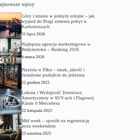
ajnowsze wpisy
Góry i miasto w jednym urlopie – jak
wyjazd do Pragi zmienia pobyt w
Karkonoszach
31 lipca 2026
Najlepsza agencja marketingowa w
Białymstoku – Ranking 2026
4 marca 2026
Pizzeria w Ełku – smak, jakość i
świadome podejście do jedzenia
22 grudnia 2025
Luksus i Wydajność Terenowa:
Amortyzatory w SUV-ach i Flagowej
Klasie S Mercedesa
22 listopada 2025
Mid week – sposób na regenerację
poza weekendem
23 września 2025