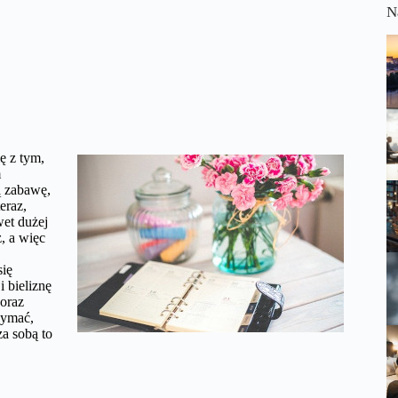
N
ę z tym,
m
ą zabawę,
eraz,
wet dużej
, a więc
się
i bieliznę
 oraz
rzymać,
za sobą to