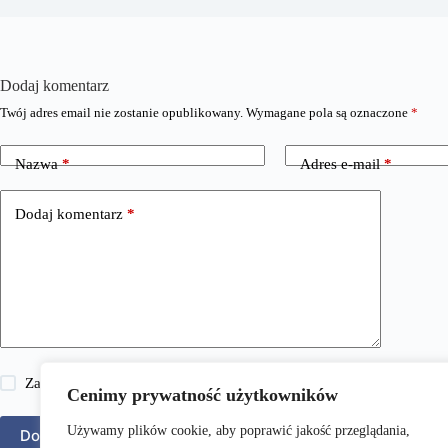
Dodaj komentarz
Twój adres email nie zostanie opublikowany.
Wymagane pola są oznaczone
*
Nazwa
*
Adres e-mail
*
Dodaj komentarz
*
Zapisz moje imię i nazwisko, adres e-mail i stronę internetową w 
Cenimy prywatność użytkowników
Używamy plików cookie, aby poprawić jakość przeglądania,
Dodaj komentarz