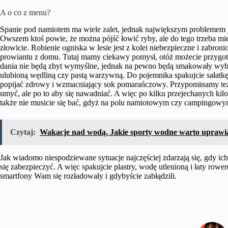
A o co z menu?
Spanie pod namiotem ma wiele zalet, jednak największym problemem je
Owszem ktoś powie, że można pójść łowić ryby, ale do tego trzeba mi
złowicie. Robienie ogniska w lesie jest z kolei niebezpieczne i zabr
prowiantu z domu. Tutaj mamy ciekawy pomysł, otóż możecie przyg
dania nie będą zbyt wymyślne, jednak na pewno będą smakowały wyb
ulubioną wędliną czy pastą warzywną. Do pojemnika spakujcie sałatk
popijać zdrowy i wzmacniający sok pomarańczowy. Przypominamy też, ż
umyć, ale po to aby się nawadniać. A więc po kilku przejechanych kilo
także nie musicie się bać, gdyż na polu namiotowym czy campingowym c
Czytaj:
Wakacje nad wodą. Jakie sporty wodne warto uprawi
Jak wiadomo niespodziewane sytuacje najczęściej zdarzają się, gdy ich
się zabezpieczyć. A więc spakujcie plastry, wodę utlenioną i łaty ro
smartfony Wam się rozładowały i gdybyście zabłądzili.