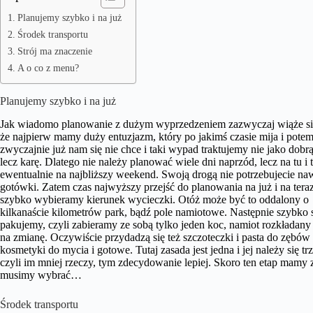
Planujemy szybko i na już
Środek transportu
Strój ma znaczenie
A o co z menu?
Planujemy szybko i na już
Jak wiadomo planowanie z dużym wyprzedzeniem zazwyczaj wiąże si
że najpierw mamy duży entuzjazm, który po jakimś czasie mija i pote
zwyczajnie już nam się nie chce i taki wypad traktujemy nie jako dobr
lecz karę. Dlatego nie należy planować wiele dni naprzód, lecz na tu i t
ewentualnie na najbliższy weekend. Swoją drogą nie potrzebujecie na
gotówki. Zatem czas najwyższy przejść do planowania na już i na teraz
szybko wybieramy kierunek wycieczki. Otóż może być to oddalony o
kilkanaście kilometrów park, bądź pole namiotowe. Następnie szybko 
pakujemy, czyli zabieramy ze sobą tylko jeden koc, namiot rozkładany 
na zmianę. Oczywiście przydadzą się też szczoteczki i pasta do zębów
kosmetyki do mycia i gotowe. Tutaj zasada jest jedna i jej należy się t
czyli im mniej rzeczy, tym zdecydowanie lepiej. Skoro ten etap mamy 
musimy wybrać…
Środek transportu