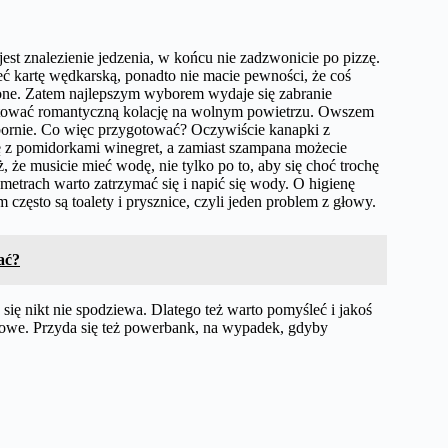
st znalezienie jedzenia, w końcu nie zadzwonicie po pizzę.
eć kartę wędkarską, ponadto nie macie pewności, że coś
onione. Zatem najlepszym wyborem wydaje się zabranie
otować romantyczną kolację na wolnym powietrzu. Owszem
ornie. Co więc przygotować? Oczywiście kanapki z
ę z pomidorkami winegret, a zamiast szampana możecie
e musicie mieć wodę, nie tylko po to, aby się choć trochę
metrach warto zatrzymać się i napić się wody. O higienę
zęsto są toalety i prysznice, czyli jeden problem z głowy.
ać?
 się nikt nie spodziewa. Dlatego też warto pomyśleć i jakoś
werowe. Przyda się też powerbank, na wypadek, gdyby