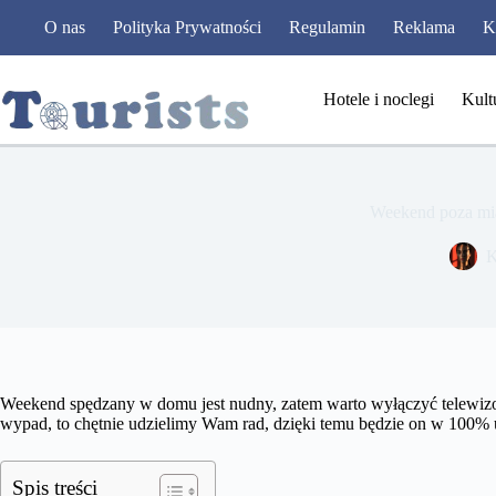
Przejdź
O nas
Polityka Prywatności
Regulamin
Reklama
K
do
treści
Hotele i noclegi
Kult
Weekend poza mias
K
Weekend spędzany w domu jest nudny, zatem warto wyłączyć telewizor 
wypad, to chętnie udzielimy Wam rad, dzięki temu będzie on w 100% u
Spis treści