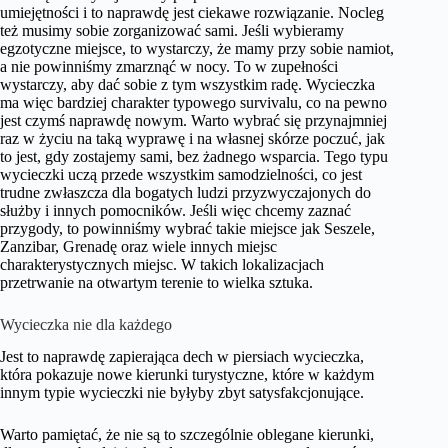
umiejętności i to naprawdę jest ciekawe rozwiązanie. Nocleg
też musimy sobie zorganizować sami. Jeśli wybieramy
egzotyczne miejsce, to wystarczy, że mamy przy sobie namiot,
a nie powinniśmy zmarznąć w nocy. To w zupełności
wystarczy, aby dać sobie z tym wszystkim radę. Wycieczka
ma więc bardziej charakter typowego survivalu, co na pewno
jest czymś naprawdę nowym. Warto wybrać się przynajmniej
raz w życiu na taką wyprawę i na własnej skórze poczuć, jak
to jest, gdy zostajemy sami, bez żadnego wsparcia. Tego typu
wycieczki uczą przede wszystkim samodzielności, co jest
trudne zwłaszcza dla bogatych ludzi przyzwyczajonych do
służby i innych pomocników. Jeśli więc chcemy zaznać
przygody, to powinniśmy wybrać takie miejsce jak Seszele,
Zanzibar, Grenadę oraz wiele innych miejsc
charakterystycznych miejsc. W takich lokalizacjach
przetrwanie na otwartym terenie to wielka sztuka.
Wycieczka nie dla każdego
Jest to naprawdę zapierająca dech w piersiach wycieczka,
która pokazuje nowe kierunki turystyczne, które w każdym
innym typie wycieczki nie byłyby zbyt satysfakcjonujące.
Warto pamiętać, że nie są to szczególnie oblegane kierunki,