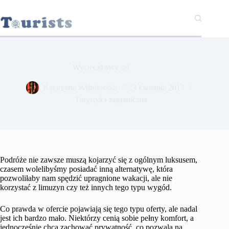
Przejdź
do
treści
Wycieczkowy raj
Katarzyna Wiśniewska
23 kwietnia 2017
Turystyka zagraniczna
Podróże nie zawsze muszą kojarzyć się z ogólnym luksusem,
czasem wolelibyśmy posiadać inną alternatywę, która
pozwoliłaby nam spędzić upragnione wakacji, ale nie
korzystać z limuzyn czy też innych tego typu wygód.
Co prawda w ofercie pojawiają się tego typu oferty, ale nadal
jest ich bardzo mało. Niektórzy cenią sobie pełny komfort, a
jednocześnie chcą zachować prywatność, co pozwala na