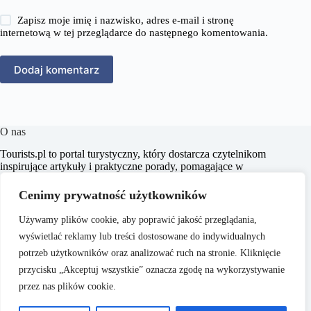
Zapisz moje imię i nazwisko, adres e-mail i stronę
internetową w tej przeglądarce do następnego komentowania.
Dodaj komentarz
O nas
​Tourists.pl to portal turystyczny, który dostarcza czytelnikom
inspirujące artykuły i praktyczne porady, pomagające w
planowaniu niezapomnianych podróży. Naszym celem jest
wspieranie pasjonatów turystyki w odkrywaniu nowych
Cenimy prywatność użytkowników
miejsc oraz kultur, dostarczając rzetelnych i aktualnych
informacji.
Używamy plików cookie, aby poprawić jakość przeglądania,
wyświetlać reklamy lub treści dostosowane do indywidualnych
potrzeb użytkowników oraz analizować ruch na stronie. Kliknięcie
przycisku „Akceptuj wszystkie” oznacza zgodę na wykorzystywanie
przez nas plików cookie.
O nas