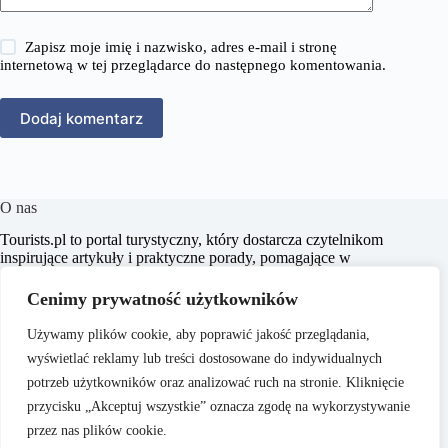
Zapisz moje imię i nazwisko, adres e-mail i stronę
internetową w tej przeglądarce do następnego komentowania.
Dodaj komentarz
O nas
​Tourists.pl to portal turystyczny, który dostarcza czytelnikom
inspirujące artykuły i praktyczne porady, pomagające w
planowaniu niezapomnianych podróży. Naszym celem jest
wspieranie pasjonatów turystyki w odkrywaniu nowych
Cenimy prywatność użytkowników
miejsc oraz kultur, dostarczając rzetelnych i aktualnych
informacji.
Używamy plików cookie, aby poprawić jakość przeglądania,
wyświetlać reklamy lub treści dostosowane do indywidualnych
potrzeb użytkowników oraz analizować ruch na stronie. Kliknięcie
przycisku „Akceptuj wszystkie” oznacza zgodę na wykorzystywanie
przez nas plików cookie.