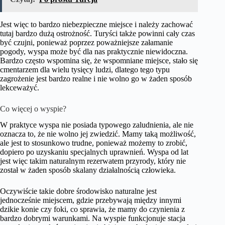
Jest więc to bardzo niebezpieczne miejsce i należy zachować
tutaj bardzo dużą ostrożność. Turyści także powinni cały czas
być czujni, ponieważ poprzez poważniejsze załamanie
pogody, wyspa może być dla nas praktycznie niewidoczna.
Bardzo często wspomina się, że wspomniane miejsce, stało się
cmentarzem dla wielu tysięcy ludzi, dlatego tego typu
zagrożenie jest bardzo realne i nie wolno go w żaden sposób
lekceważyć.
Co więcej o wyspie?
W praktyce wyspa nie posiada typowego zaludnienia, ale nie
oznacza to, że nie wolno jej zwiedzić. Mamy taką możliwość,
ale jest to stosunkowo trudne, ponieważ możemy to zrobić,
dopiero po uzyskaniu specjalnych uprawnień. Wyspa od lat
jest więc takim naturalnym rezerwatem przyrody, który nie
został w żaden sposób skalany działalnością człowieka.
Oczywiście takie dobre środowisko naturalne jest
jednocześnie miejscem, gdzie przebywają między innymi
dzikie konie czy foki, co sprawia, że mamy do czynienia z
bardzo dobrymi warunkami. Na wyspie funkcjonuje stacja