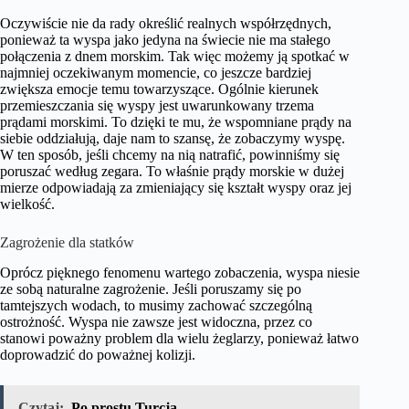
Oczywiście nie da rady określić realnych współrzędnych,
ponieważ ta wyspa jako jedyna na świecie nie ma stałego
połączenia z dnem morskim. Tak więc możemy ją spotkać w
najmniej oczekiwanym momencie, co jeszcze bardziej
zwiększa emocje temu towarzyszące. Ogólnie kierunek
przemieszczania się wyspy jest uwarunkowany trzema
prądami morskimi. To dzięki te mu, że wspomniane prądy na
siebie oddziałują, daje nam to szansę, że zobaczymy wyspę.
W ten sposób, jeśli chcemy na nią natrafić, powinniśmy się
poruszać według zegara. To właśnie prądy morskie w dużej
mierze odpowiadają za zmieniający się kształt wyspy oraz jej
wielkość.
Zagrożenie dla statków
Oprócz pięknego fenomenu wartego zobaczenia, wyspa niesie
ze sobą naturalne zagrożenie. Jeśli poruszamy się po
tamtejszych wodach, to musimy zachować szczególną
ostrożność. Wyspa nie zawsze jest widoczna, przez co
stanowi poważny problem dla wielu żeglarzy, ponieważ łatwo
doprowadzić do poważnej kolizji.
Czytaj:
Po prostu Turcja