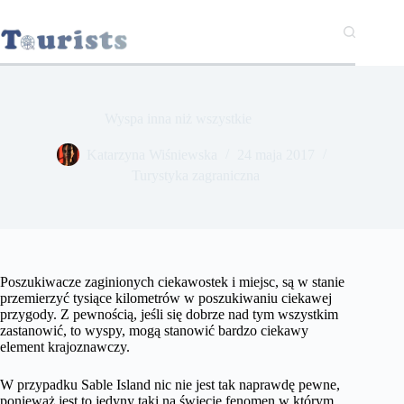
Przejdź
do
treści
Wyspa inna niż wszystkie
Katarzyna Wiśniewska
24 maja 2017
Turystyka zagraniczna
Poszukiwacze zaginionych ciekawostek i miejsc, są w stanie
przemierzyć tysiące kilometrów w poszukiwaniu ciekawej
przygody. Z pewnością, jeśli się dobrze nad tym wszystkim
zastanowić, to wyspy, mogą stanowić bardzo ciekawy
element krajoznawczy.
W przypadku Sable Island nic nie jest tak naprawdę pewne,
ponieważ jest to jedyny taki na świecie fenomen w którym,