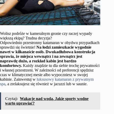
Wolisz podróże w kameralnym gronie czy raczej wypady
większą ekipą? Trudna decyzja?
Odpowiednio przestronny katamaran w obydwu przypadkach
sprawdzi się świetnie!
Na łodzi zamieszkacie wygodnie
nawet w kilkanaście osób. Dwukadłubowa konstrukcja
sprawia, że miejsca wewnątrz i na zewnątrz jest
naprawdę dużo, a rozkład kabin jest bardzo
komfortowy.
Każdy znajdzie tu dla siebie trochę prywatności
i własnej przestrzeni. W zależności od preferencji spędzisz
czas w klimatycznej mesie albo wypoczniesz w swojej
kabinie. Zainwestuj w
luksusowy katamaran z prywatnym
spa
, a zrelaksujesz się również w jacuzzi lub w saunie.
Czytaj:
Wakacje nad wodą. Jakie sporty wodne
warto uprawiać?