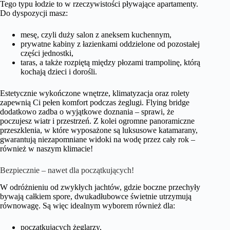
Tego typu łodzie to w rzeczywistości pływające apartamenty.
Do dyspozycji masz:
mesę, czyli duży salon z aneksem kuchennym,
prywatne kabiny z łazienkami oddzielone od pozostałej
części jednostki,
taras, a także rozpiętą między płozami trampolinę, którą
kochają dzieci i dorośli.
Estetycznie wykończone wnętrze, klimatyzacja oraz rolety
zapewnią Ci pełen komfort podczas żeglugi. Flying bridge
dodatkowo zadba o wyjątkowe doznania – sprawi, że
poczujesz wiatr i przestrzeń. Z kolei ogromne panoramiczne
przeszklenia, w które wyposażone są luksusowe katamarany,
gwarantują niezapomniane widoki na wodę przez cały rok –
również w naszym klimacie!
Bezpiecznie – nawet dla początkujących!
W odróżnieniu od zwykłych jachtów, gdzie boczne przechyły
bywają całkiem spore, dwukadłubowce świetnie utrzymują
równowagę. Są więc idealnym wyborem również dla:
początkujących żeglarzy,