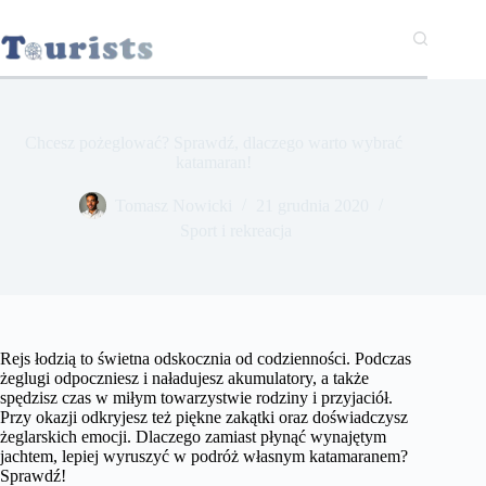
Przejdź
do
treści
Chcesz pożeglować? Sprawdź, dlaczego warto wybrać
katamaran!
Tomasz Nowicki
21 grudnia 2020
Sport i rekreacja
Rejs łodzią to świetna odskocznia od codzienności. Podczas
żeglugi odpoczniesz i naładujesz akumulatory, a także
spędzisz czas w miłym towarzystwie rodziny i przyjaciół.
Przy okazji odkryjesz też piękne zakątki oraz doświadczysz
żeglarskich emocji. Dlaczego zamiast płynąć wynajętym
jachtem, lepiej wyruszyć w podróż własnym katamaranem?
Sprawdź!