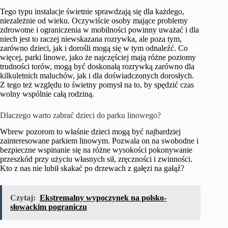
Tego typu instalacje świetnie sprawdzają się dla każdego,
niezależnie od wieku. Oczywiście osoby mające problemy
zdrowotne i ograniczenia w mobilności powinny uważać i dla
niech jest to raczej niewskazana rozrywka, ale poza tym,
zarówno dzieci, jak i dorośli mogą się w tym odnaleźć. Co
więcej, parki linowe, jako że najczęściej mają różne poziomy
trudności torów, mogą być doskonałą rozrywką zarówno dla
kilkuletnich maluchów, jak i dla doświadczonych dorosłych.
Z tego też względu to świetny pomysł na to, by spędzić czas
wolny wspólnie całą rodziną.
Dlaczego warto zabrać dzieci do parku linowego?
Wbrew pozorom to właśnie dzieci mogą być najbardziej
zainteresowane parkiem linowym. Pozwala on na swobodne i
bezpieczne wspinanie się na różne wysokości pokonywanie
przeszkód przy użyciu własnych sił, zręczności i zwinności.
Kto z nas nie lubił skakać po drzewach z gałęzi na gałąź?
Czytaj:
Ekstremalny wypoczynek na polsko-
słowackim pograniczu