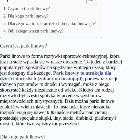
Czym jest park linowy?
Dla kogo park linowy?
Dlaczego warto zabrać dzieci do parku linowego?
Od jakiego wieku park linowy?
Czym jest park linowy?
Parki linowe to forma rozrywki sportowo-rekreacyjnej, która
już na stałe wpisała się w nasze otoczenie. To jeden z bardziej
popularnych sposobów na spędzanie wolnego czasu, który
jest dostępny dla każdego.
Park linowy to atrakcja dla
dzieci i dorosłych (zobacz na bcamp.pl)
, ponieważ z racji
różnych poziomów trudności i wymagań, może z niego
skorzystać każdy niezależnie od wieku. Kiedyś ten rodzaj
rozrywki był często spotykany przede wszystkim w
miejscowościach turystycznych. Dziś można parki linowe
znaleźć w wielu miastach. To instalacje, które nierzadko
rozpościerają się nawet kilkanaście metrów nad ziemią,
posiadają specjalne słupki, liny, siatki, drabinki, platformy i
mostki, które tworzą istny tor przeszkód.
Dla kogo park linowy?