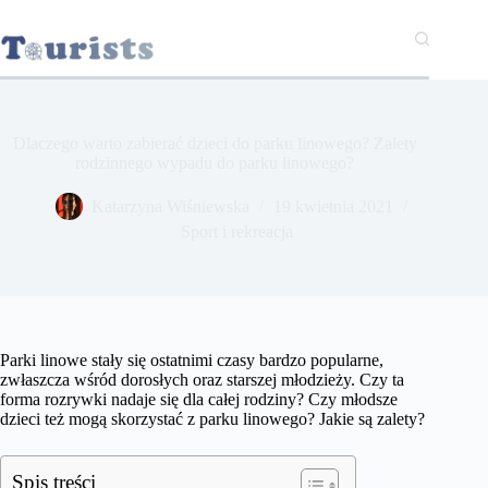
Przejdź
do
treści
Dlaczego warto zabierać dzieci do parku linowego? Zalety
rodzinnego wypadu do parku linowego?
Katarzyna Wiśniewska
19 kwietnia 2021
Sport i rekreacja
Parki linowe stały się ostatnimi czasy bardzo popularne,
zwłaszcza wśród dorosłych oraz starszej młodzieży. Czy ta
forma rozrywki nadaje się dla całej rodziny? Czy młodsze
dzieci też mogą skorzystać z parku linowego? Jakie są zalety?
Spis treści