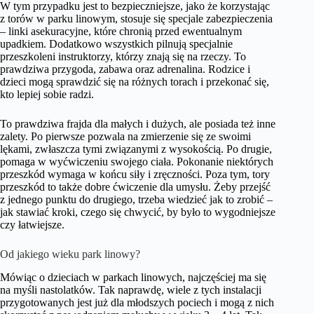
W tym przypadku jest to bezpieczniejsze, jako że korzystając
z torów w parku linowym, stosuje się specjale zabezpieczenia
– linki asekuracyjne, które chronią przed ewentualnym
upadkiem. Dodatkowo wszystkich pilnują specjalnie
przeszkoleni instruktorzy, którzy znają się na rzeczy. To
prawdziwa przygoda, zabawa oraz adrenalina. Rodzice i
dzieci mogą sprawdzić się na różnych torach i przekonać się,
kto lepiej sobie radzi.
To prawdziwa frajda dla małych i dużych, ale posiada też inne
zalety. Po pierwsze pozwala na zmierzenie się ze swoimi
lękami, zwłaszcza tymi związanymi z wysokością. Po drugie,
pomaga w wyćwiczeniu swojego ciała. Pokonanie niektórych
przeszkód wymaga w końcu siły i zręczności. Poza tym, tory
przeszkód to także dobre ćwiczenie dla umysłu. Żeby przejść
z jednego punktu do drugiego, trzeba wiedzieć jak to zrobić –
jak stawiać kroki, czego się chwycić, by było to wygodniejsze
czy łatwiejsze.
Od jakiego wieku park linowy?
Mówiąc o dzieciach w parkach linowych, najczęściej ma się
na myśli nastolatków. Tak naprawdę, wiele z tych instalacji
przygotowanych jest już dla młodszych pociech i mogą z nich