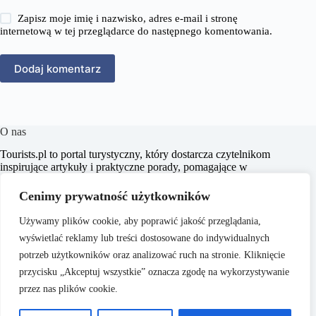
Zapisz moje imię i nazwisko, adres e-mail i stronę
internetową w tej przeglądarce do następnego komentowania.
Dodaj komentarz
O nas
​Tourists.pl to portal turystyczny, który dostarcza czytelnikom
inspirujące artykuły i praktyczne porady, pomagające w
planowaniu niezapomnianych podróży. Naszym celem jest
wspieranie pasjonatów turystyki w odkrywaniu nowych
Cenimy prywatność użytkowników
miejsc oraz kultur, dostarczając rzetelnych i aktualnych
informacji.
Używamy plików cookie, aby poprawić jakość przeglądania,
wyświetlać reklamy lub treści dostosowane do indywidualnych
potrzeb użytkowników oraz analizować ruch na stronie. Kliknięcie
przycisku „Akceptuj wszystkie” oznacza zgodę na wykorzystywanie
przez nas plików cookie.
O nas